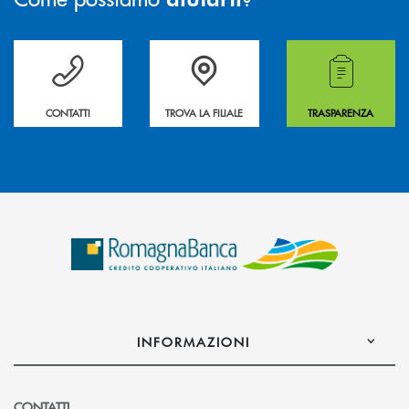
Per ogni necessità compila il form e noi ti richiamiamo
La&nbsp; Filiale &nbsp;vicina a te. &nbsp;
Hai bisogno di alcuni
CONTATTI
TROVA LA FILIALE
TRASPARENZA
INFORMAZIONI
CONTATTI