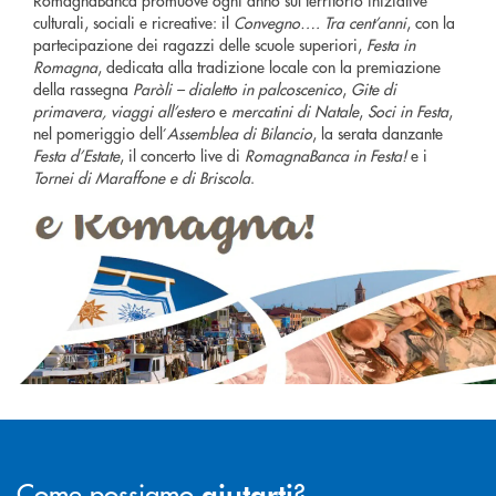
RomagnaBanca promuove ogni anno sul territorio iniziative
culturali, sociali e ricreative: il
Convegno…. Tra cent’anni
, con la
partecipazione dei ragazzi delle scuole superiori,
Festa in
Romagna
, dedicata alla tradizione locale con la premiazione
della rassegna
Paròli – dialetto in palcoscenico
,
Gite di
primavera, viaggi all’estero
e
mercatini di Natale
,
Soci in Festa
,
nel pomeriggio dell’
Assemblea di Bilancio
, la serata danzante
Festa d’Estate
, il concerto live di
RomagnaBanca in Festa!
e i
Tornei di Maraffone e di Briscola
.
Come possiamo
?
aiutarti