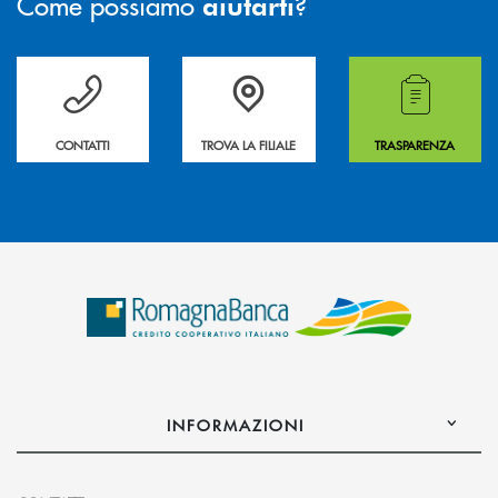
Come possiamo
?
aiutarti
Per ogni necessità compila il form e noi ti richiamiamo
La&nbsp; Filiale &nbsp;vicina a te. &nbsp;
Hai bisogno di alcuni
CONTATTI
TROVA LA FILIALE
TRASPARENZA
INFORMAZIONI