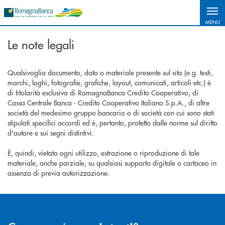
Salta al contenuto principale
MENU
Le note legali
Qualsivoglia documento, dato o materiale presente sul sito (e.g. testi,
marchi, loghi, fotografie, grafiche, layout, comunicati, articoli etc.) è
di titolarità esclusiva di RomagnaBanca Credito Cooperativo, di
Cassa Centrale Banca - Credito Cooperativo Italiano S.p.A., di altre
società del medesimo gruppo bancario o di società con cui sono stati
stipulati specifici accordi ed è, pertanto, protetto dalle norme sul diritto
d'autore e sui segni distintivi.
È, quindi, vietato ogni utilizzo, estrazione o riproduzione di tale
materiale, anche parziale, su qualsiasi supporto digitale o cartaceo in
assenza di previa autorizzazione.