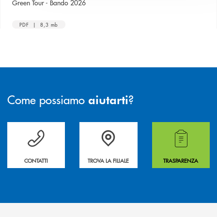
Green Tour - Bando 2026
PDF | 8,3 mb
Come possiamo
?
aiutarti
Per ogni necessità compila il form e noi ti richiamiamo
La&nbsp; Filiale &nbsp;vicina a te. &nbsp;
Hai bisogno di alcuni
CONTATTI
TROVA LA FILIALE
TRASPARENZA