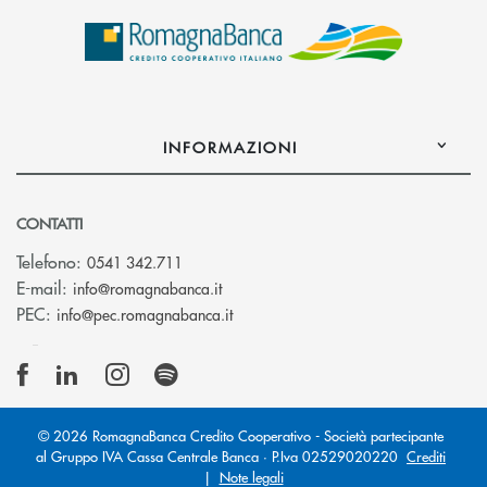
INFORMAZIONI
CONTATTI
Telefono:
0541 342.711
(si apre l’app di posta elettronica)
E-mail:
info@romagnabanca.it
(si apre l’app di posta elettronica)
PEC:
info@pec.romagnabanca.it
© 2026 RomagnaBanca Credito Cooperativo - Società partecipante
al Gruppo IVA Cassa Centrale Banca · P.Iva 02529020220
Crediti
|
Note legali