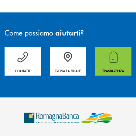
Come possiamo
?
aiutarti
Per ogni necessità compila il form e noi ti richiamiamo
La&nbsp; Filiale &nbsp;vicina a te. &nbsp;
Hai bisogno di alcuni
CONTATTI
TROVA LA FILIALE
TRASPARENZA