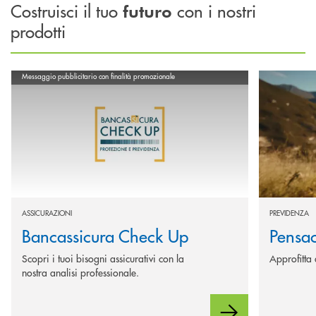
Costruisci il tuo
con i nostri
futuro
prodotti
Scopri di più Bancassicura Check Up
Scopri di più
Messaggio pubblicitario con finalità promozionale
ASSICURAZIONI
PREVIDENZA
Bancassicura Check Up
Pensa
Scopri i tuoi bisogni assicurativi con la
Approfitta 
nostra analisi professionale.