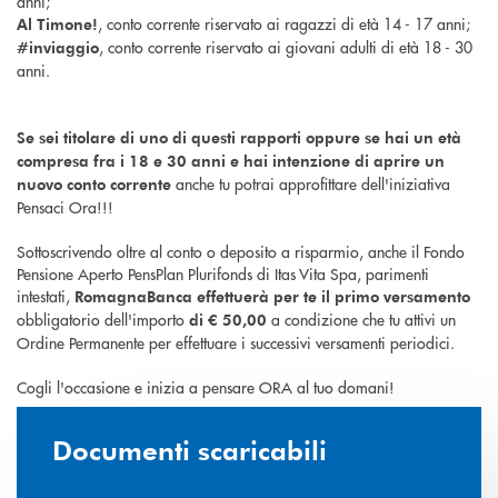
anni;
, conto corrente riservato ai ragazzi di età 14 - 17 anni;
Al Timone!
, conto corrente riservato ai giovani adulti di età 18 - 30
#inviaggio
anni.
Se sei titolare di uno di questi rapporti oppure se hai un età
compresa fra i 18 e 30 anni e hai intenzione di aprire un
anche tu potrai approfittare dell'iniziativa
nuovo conto corrente
Pensaci Ora!!!
Sottoscrivendo oltre al conto o deposito a risparmio, anche il Fondo
Pensione Aperto PensPlan Plurifonds di Itas Vita Spa, parimenti
intestati,
RomagnaBanca effettuerà per te il primo versamento
obbligatorio dell'importo
a condizione che tu attivi un
di € 50,00
Ordine Permanente per effettuare i successivi versamenti periodici.
Cogli l'occasione e inizia a pensare ORA al tuo domani!
Documenti scaricabili