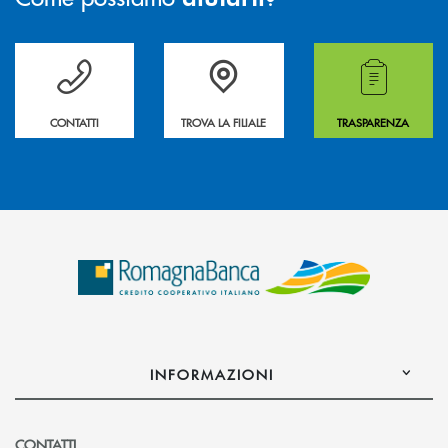
Per ogni necessità compila il form e noi ti richiamiamo
La&nbsp; Filiale &nbsp;vicina a te. &nbsp;
Hai bisogno di alcuni
CONTATTI
TROVA LA FILIALE
TRASPARENZA
INFORMAZIONI
CONTATTI