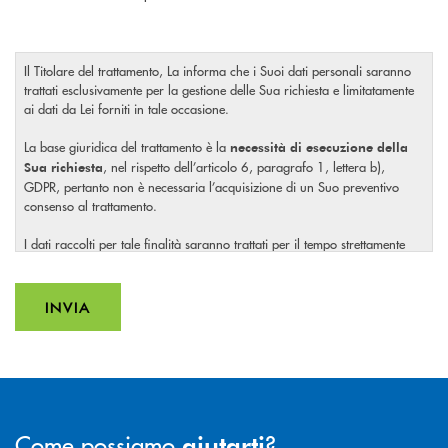
Il Titolare del trattamento, La informa che i Suoi dati personali saranno
trattati esclusivamente per la gestione delle Sua richiesta e limitatamente
ai dati da Lei forniti in tale occasione.
La base giuridica del trattamento è la
necessità di esecuzione della
, nel rispetto dell’articolo 6, paragrafo 1, lettera b),
Sua richiesta
GDPR, pertanto non è necessaria l’acquisizione di un Suo preventivo
consenso al trattamento.
I dati raccolti per tale finalità saranno trattati per il tempo strettamente
necessario a soddisfare la Sua richiesta o per eventuali obblighi di legge.
Il Titolare La invita, inoltre, prima di conferire i Suoi dati personali, a
INVIA
visionare l’
INVIA FORM
informativa completa
sul trattamento dei Suoi dati
, rilasciata nel rispetto dell’articolo 13 Regolamento (UE)
personali
2016/679, accessibile al seguente
link
.
Come possiamo
?
aiutarti