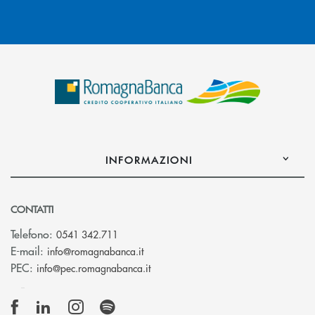
INFORMAZIONI
CONTATTI
Telefono:
0541 342.711
(si apre l’app di posta elettronica)
E-mail:
info@romagnabanca.it
(si apre l’app di posta elettronica)
PEC:
info@pec.romagnabanca.it