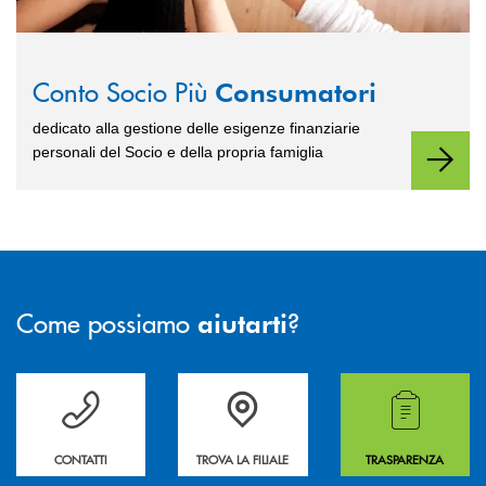
Conto Socio Più
Consumatori
dedicato alla gestione delle esigenze finanziarie
personali del Socio e della propria famiglia
Come possiamo
?
aiutarti
Per ogni necessità compila il form e noi ti richiamiamo
La&nbsp; Filiale &nbsp;vicina a te. &nbsp;
Hai bisogno di alcuni
CONTATTI
TROVA LA FILIALE
TRASPARENZA