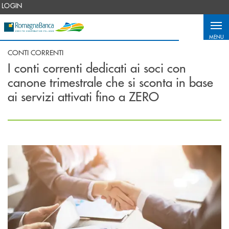
Salta al contenuto principale
LOGIN
MENU
CONTI CORRENTI
I conti correnti dedicati ai soci con
canone trimestrale che si sconta in base
ai servizi attivati fino a ZERO
Scopri di più Conto Socio Più non Consumatori