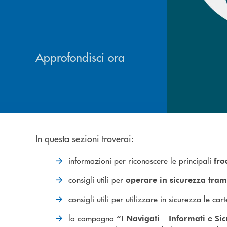
Approfondisci ora
In questa sezioni troverai:
informazioni per riconoscere le principali
fro
consigli utili per
operare in sicurezza tram
consigli utili per utilizzare in sicurezza le ca
la campagna
“I Navigati – Informati e Si