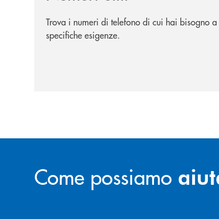
Trova i numeri di telefono di cui hai bisogno a
specifiche esigenze.
Come possiamo
aiut