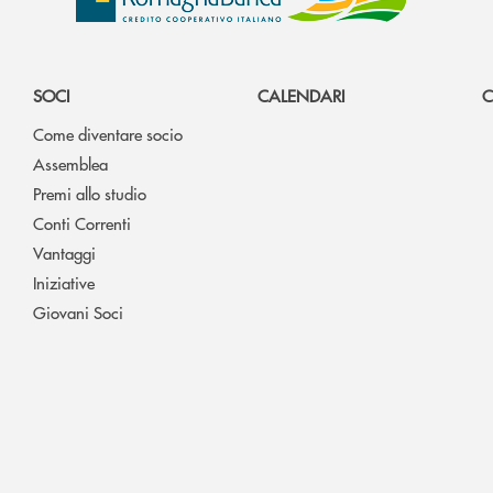
SOCI
CALENDARI
C
Come diventare socio
Assemblea
Premi allo studio
Conti Correnti
Vantaggi
Iniziative
Giovani Soci