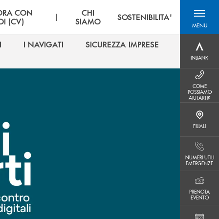
ORA CON
CHI
|
SOSTENIBILITA'
I (CV)
SIAMO
MENU
menu destra
I
I NAVIGATI
SICUREZZA IMPRESE
INBANK
I
I NAVIGATI
SICUREZZA IMPRESE
INBANK
COME POSSIAMO AIUTARTI?
COME
POSSIAMO
AIUTARTI?
FILIALI
FILIALI
NUMERI UTILI EMERGENZE
NUMERI UTILI
EMERGENZE
PRENOTA EVENTO
PRENOTA
EVENTO