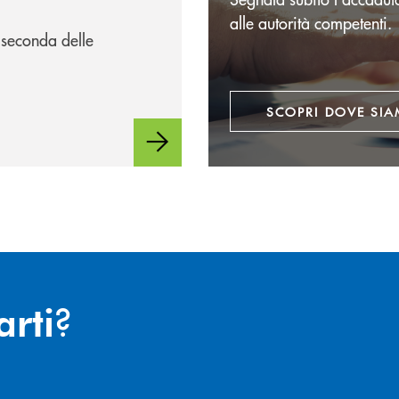
alle autorità competenti.
 seconda delle
SCOPRI DOVE SI
?
arti