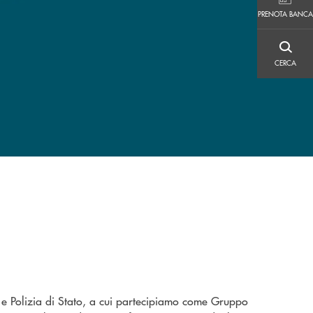
PRENOTA BANCA
PRENOTA BANCA
CERCA
CERCA
 e Polizia di Stato, a cui partecipiamo come Gruppo