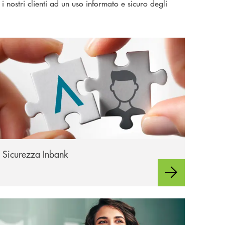
 nostri clienti ad un uso informato e sicuro degli
icurezza Inbank
Sicurezza Inbank
onifici istantanei