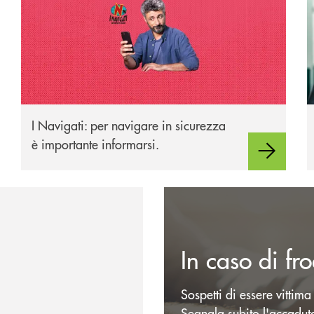
I Navigati: per navigare in sicurezza
è importante informarsi.
Scopri dove siamo
In caso di fr
Sospetti di essere vittima
Segnala subito l'accaduto