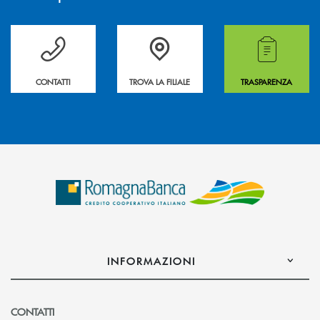
Per ogni necessità compila il form e noi ti richiamiamo
La&nbsp; Filiale &nbsp;vicina a te. &nbsp;
Hai bisogno di alcuni
CONTATTI
TROVA LA FILIALE
TRASPARENZA
INFORMAZIONI
CONTATTI