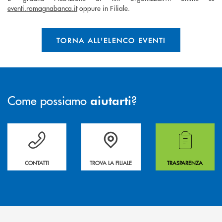
eventi.romagnabanca.it
oppure in Filiale.
TORNA ALL'ELENCO EVENTI
Come possiamo
?
aiutarti
Per ogni necessità compila il form e noi ti richiamiamo
La&nbsp; Filiale &nbsp;vicina a te. &nbsp;
Hai bisogno di alcuni
CONTATTI
TROVA LA FILIALE
TRASPARENZA