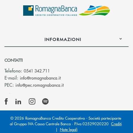
INFORMAZIONI
CONTATTI
Telefono:
0541 342.711
(si apre l’app di posta elettronica)
E-mail:
info@romagnabanca.it
(si apre l’app di posta elettronica)
PEC:
info@pec.romagnabanca.it
© 2026 RomagnaBanca Credito Cooperativo - Società partecipante
al Gruppo IVA Cassa Centrale Banca · P.Iva 02529020220
Crediti
|
Note legali