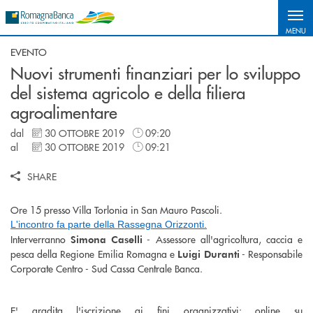
Salta al contenuto principale
MENU
EVENTO
Nuovi strumenti finanziari per lo sviluppo
del sistema agricolo e della filiera
agroalimentare
dal
30 OTTOBRE 2019
09:20
al
30 OTTOBRE 2019
09:21
SHARE
Ore 15 presso Villa Torlonia in San Mauro Pascoli.
L'incontro fa parte della Rassegna Orizzonti.
Interverranno
- Assessore all'agricoltura, caccia e
Simona Caselli
pesca della Regione Emilia Romagna e
- Responsabile
Luigi Duranti
Corporate Centro - Sud Cassa Centrale Banca.
E' gradita l'iscrizione ai fini organizzativi: online su