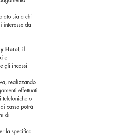
otato sia a chi
di interesse da
, il
y Hotel
xi e
 gli incassi
tiva, realizzando
amenti effettuati
i telefoniche o
a di cassa potrà
mi di
er la specifica