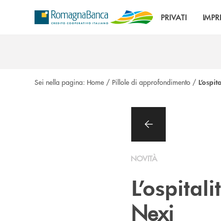
Salta al contenuto principale
PRIVATI
IMPR
Sei nella pagina:
Home
/
Pillole di approfondimento
/
L’ospit
NOVITÀ
L’ospitali
Nexi