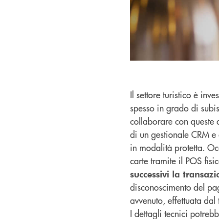
Il settore turistico è i
spesso in grado di subis
collaborare con queste a
di un gestionale CRM e 
in modalità protetta. Oc
carte tramite il POS fis
successivi la transaz
disconoscimento del pa
avvenuto, effettuata dal 
I dettagli tecnici potre