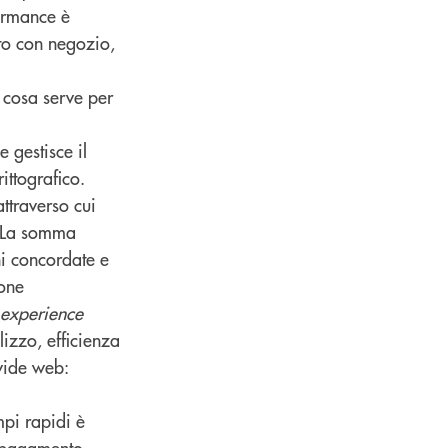
formance è
sito con negozio,
 cosa serve per
 gestisce il
ttografico.
ttraverso cui
. La somma
ni concordate e
ione
 experience
lizzo, efficienza
wide web:
mpi rapidi è
il pagamento