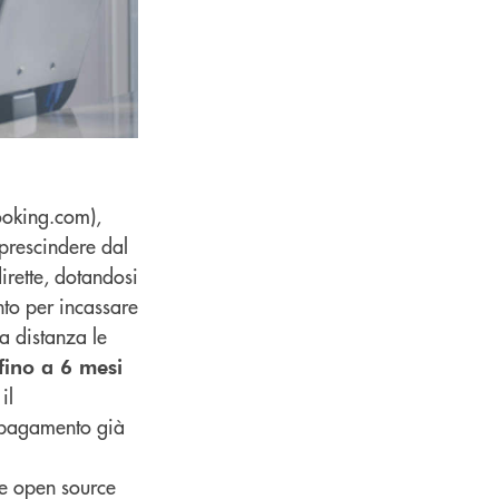
booking.com),
 prescindere dal
irette, dotandosi
to per incassare
a distanza le
 fino a 6 mesi
il
n pagamento già
me open source