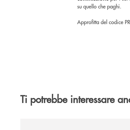
su quello che paghi.
Approfitta del codice P
Ti potrebbe interessare an
/pillole-di-approfondimento/welfare/