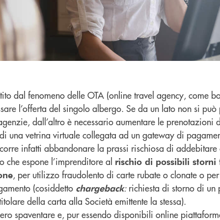
nvestito dal fenomeno delle OTA (online travel agency, come 
sare l’offerta del singolo albergo. Se da un lato non si può
genzie, dall’altro è necessario aumentare le prenotazioni d
di una vetrina virtuale collegata ad un gateway di pagamen
corre infatti abbandonare la prassi rischiosa di addebitare 
ico che espone l’imprenditore al
rischio di possibili storni
, per utilizzo fraudolento di carte rubate o clonate o per 
ione
gamento (cosiddetto
:
richiesta di storno di u
chargeback
titolare della carta alla Società emittente la stessa).
bbero spaventare e, pur essendo disponibili online piattafor