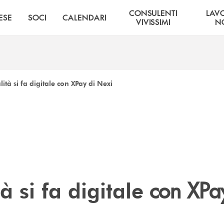
CONSULENTI
LAV
ESE
SOCI
CALENDARI
VIVISSIMI
NO
alità si fa digitale con XPay di Nexi
con XPay
tà si fa digitale