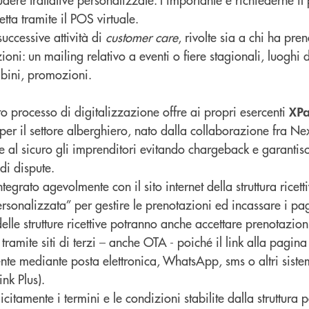
tta tramite il POS virtuale.
successive attività di
customer care
, rivolte sia a chi ha pren
oni: un mailing relativo a eventi o fiere stagionali, luoghi 
ambini, promozioni.
processo di digitalizzazione offre ai propri esercenti
XPa
r il settore alberghiero, nato dalla collaborazione fra Ne
 al sicuro gli imprenditori evitando chargeback e garantisce
di dispute.
egrato agevolmente con il sito internet della struttura ricet
sonalizzata” per gestire le prenotazioni ed incassare i pag
i delle strutture ricettive potranno anche accettare prenotazion
 tramite siti di terzi – anche OTA - poiché il link alla pagin
iente mediante posta elettronica, WhatsApp, sms o altri siste
nk Plus).
icitamente i termini e le condizioni stabilite dalla struttura p