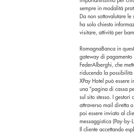
sempre in modalità prote
Da non sottovalutare le 
ha solo chiesto informazi
visitare, attività per b
RomagnaBanca in questo 
gateway di pagamento pe
FederAlberghi, che mette
riducendo la possibilità 
XPay Hotel può essere int
una “pagina di cassa per
sul sito stesso. I gestor
attraverso mail diretta o
poi essere inviato al cl
messaggistica (Pay-by-Li
Il cliente accettando espl