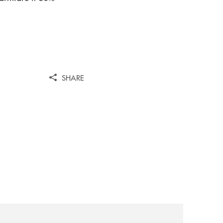
SHARE
/
pillole-di-approfondimento/educazione-finanziaria/