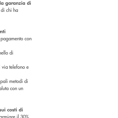
la garanzia di
 di chi ha
nti
di pagamento con
ello di
 via telefono e
cipali metodi di
valuta con un
ui costi di
parmiare il 30%