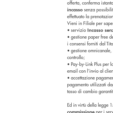
offerta, conferma istan
senza possibilit
incasso
effettuato la prenotazio
Vieni in Filiale per sap
• servizio
Incasso senz
• gestione paper free de
i consensi forniti dal Ti
• gestione omnicanale, 
controllo;
• Pay-by-Link Plus per l
email con l’invio al clie
• accettazione pagamenti 
pagamento utilizzati dagl
tasso di cambio garantit
Ed in virtù della legge
per i ser
commissione