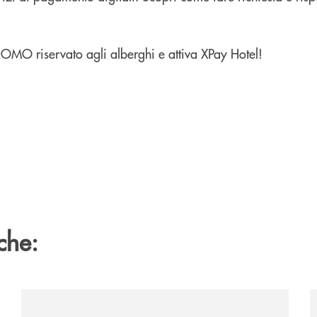
ROMO riservato agli alberghi e attiva XPay Hotel!
che:
/pillole-di-approfondimento/finanza-comportamentale
/