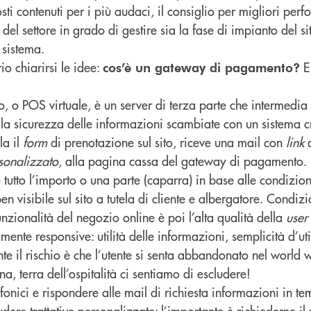
osti contenuti per i più audaci, il consiglio per migliori per
i del settore in grado di gestire sia la fase di impianto del 
 sistema.
io chiarirsi le idee:
E
cos’è un gateway di pagamento?
 o POS virtuale, è un server di terza parte che intermedia e
 sicurezza delle informazioni scambiate con un sistema cri
la il
form
di prenotazione sul sito, riceve una mail con
link
a
sonalizzato
, alla pagina cassa del gateway di pagamento
 tutto l’importo o una parte (caparra) in base alle condizio
en visibile sul sito a tutela di cliente e albergatore. Condiz
unzionalità del negozio online è poi l’alta qualità della
user
amente responsive: utilità delle informazioni, semplicità d’uti
te il rischio è che l’utente si senta abbandonato nel world 
, terra dell’ospitalità ci sentiamo di escludere!
fonici e rispondere alle mail di richiesta informazioni in te
dere trattative personalizzate: l’importante è richiederne 