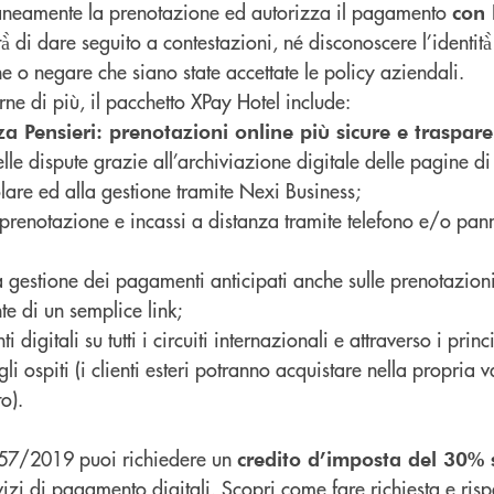
taneamente la prenotazione ed autorizza il pagamento
con 
à̀ di dare seguito a contestazioni, né disconoscere l’identità̀
ne o negare che siano state accettate le policy aziendali.
erne di più, il pacchetto XPay Hotel include:
a Pensieri: prenotazioni online più sicure e traspare
lle dispute grazie all’archiviazione digitale delle pagine 
tolare ed alla gestione tramite Nexi Business;
prenotazione e incassi a distanza tramite telefono e/o pann
a gestione dei pagamenti anticipati anche sulle prenotazioni
nte di un semplice link;
digitali su tutti i circuiti internazionali e attraverso i prin
i ospiti (i clienti esteri potranno acquistare nella propria 
o).
 157/2019 puoi richiedere un
credito d’imposta del 30% s
vizi di pagamento digitali.
Scopri come fare richiesta e ris