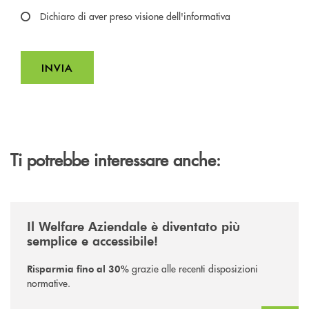
obblighi di legge.
Dichiaro di aver preso visione dell'informativa
Il Titolare La invita, inoltre, prima di conferire i Suoi dati personali,
a visionare l’
informativa completa sul trattamento dei Suoi
, rilasciata nel rispetto dell’articolo 13 Regolamento
dati personali
INVIA
(UE) 2016/679, accessibile al seguente
link
INVIA FORM
Ti potrebbe interessare anche:
/pillole-di-approfondimento/welfare/
Il Welfare Aziendale è diventato più
semplice e accessibile!
grazie alle recenti disposizioni
Risparmia fino al 30%
normative.