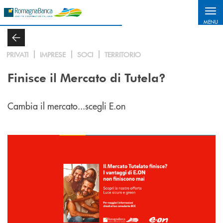
Salta al contenuto principale
MENU
PRIVATI
IMPRESE
SOCI
TERRITORIO
Finisce il Mercato di Tutela?
Cambia il mercato...scegli E.on