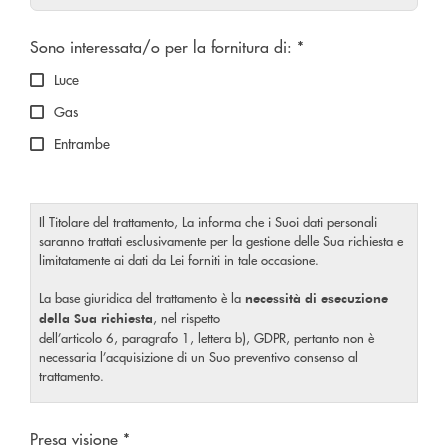
Scegliere un'opzione
Sono interessata/o per la fornitura di: *
Luce
Gas
Entrambe
Il Titolare del trattamento, La informa che i Suoi dati personali
saranno trattati esclusivamente per la gestione delle Sua richiesta e
limitatamente ai dati da Lei forniti in tale occasione.
La base giuridica del trattamento è la
necessità di esecuzione
, nel rispetto
della Sua richiesta
dell’articolo 6, paragrafo 1, lettera b), GDPR, pertanto non è
necessaria l’acquisizione di un Suo preventivo consenso al
trattamento.
I dati raccolti per tale finalità saranno trattati per il tempo
Scegliere un'opzione
strettamente necessario a soddisfare la Sua richiesta o per eventuali
Presa visione *