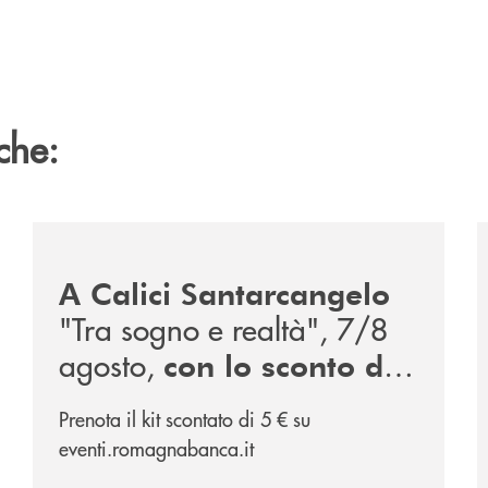
che:
/news/calici-santarcangelo-2026/
/
A Calici Santarcangelo
"Tra sogno e realtà", 7/8
agosto,
con lo sconto di
, partner
RomagnaBanca
Prenota il kit scontato di 5 € su
dell'evento
eventi.romagnabanca.it