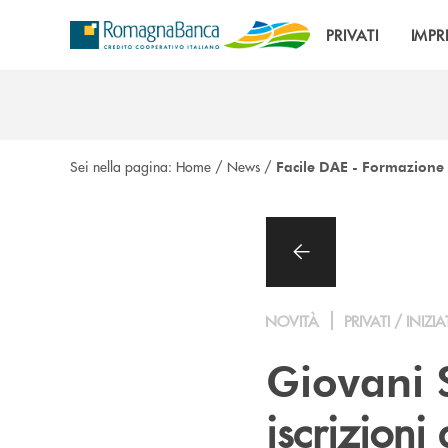
Salta al contenuto principale
PRIVATI
IMPR
Sei nella pagina:
Home
/
News
/
Facile DAE - Formazione s
NOVITÀ
PRIVATI / INIZIA
Giovani
iscrizioni