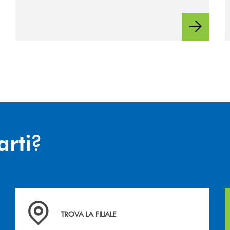
?
arti
hiamiamo
La&nbsp; Filiale &nbsp;vicina a te. &nbsp;
TROVA LA FILIALE