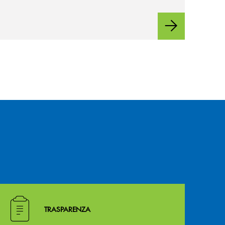
Hai bisogno di alcuni documenti ? Vai alla pagina traspa
TRASPARENZA