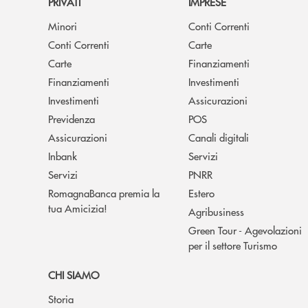
PRIVATI
IMPRESE
Minori
Conti Correnti
Conti Correnti
Carte
Carte
Finanziamenti
Finanziamenti
Investimenti
Investimenti
Assicurazioni
Previdenza
POS
Assicurazioni
Canali digitali
Inbank
Servizi
Servizi
PNRR
RomagnaBanca premia la
Estero
tua Amicizia!
Agribusiness
Green Tour - Agevolazioni
per il settore Turismo
CHI SIAMO
Storia