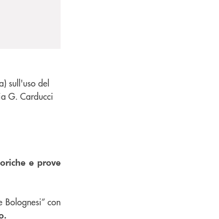
) sull'uso del
Via G. Carducci
eoriche e prove
le Bolognesi” con
o.