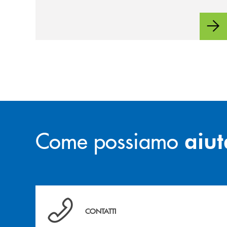
Come possiamo
aiut
Per ogni necessità compila il form e noi ti ric
CONTATTI