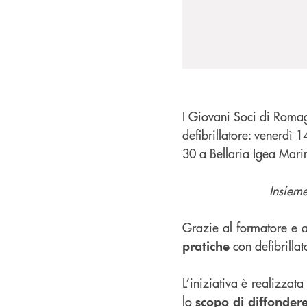
I Giovani Soci di Romag
defibrillatore: venerdì
30 a Bellaria Igea Mari
Insieme
Grazie al formatore e ag
con defibrillato
pratiche
L’iniziativa è realizzat
lo
scopo di diffonder