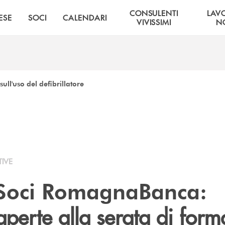
CONSULENTI
LAV
ESE
SOCI
CALENDARI
VIVISSIMI
NO
ull'uso del defibrillatore
TIVE
 Soci RomagnaBanca:
 aperte alla serata di for