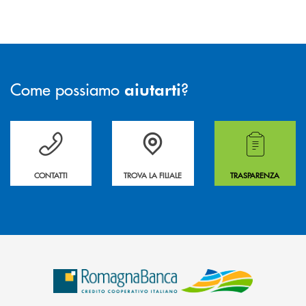
Come possiamo
?
aiutarti
Per ogni necessità compila il form e noi ti richiamiamo
La&nbsp; Filiale &nbsp;vicina a te. &nbsp;
Hai bisogno di alcuni
CONTATTI
TROVA LA FILIALE
TRASPARENZA