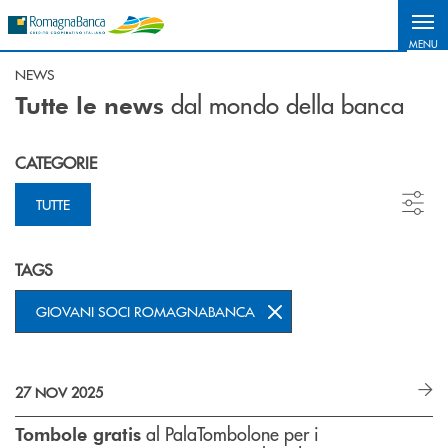
Salta al contenuto principale
MENU
NEWS
dal mondo della banca
Tutte le news
CATEGORIE
TUTTE
TAGS
GIOVANI SOCI ROMAGNABANCA
27 NOV 2025
al PalaTombolone per i
Tombole gratis