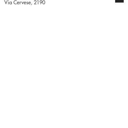
Via Cervese, 2190
INBANK
Come possiamo
?
aiutarti
Per ogni necessità compila il form e noi ti richiamiamo
La&nbsp; Filiale &nbsp;vicina a te. &nbsp;
Hai bisogno di alcuni
CONTATTI
TROVA LA FILIALE
TRASPARENZA