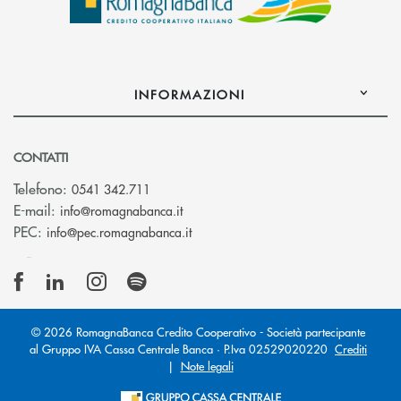
INFORMAZIONI
CONTATTI
Telefono:
0541 342.711
(si apre l’app di posta elettronica)
E-mail:
info@romagnabanca.it
(si apre l’app di posta elettronica)
PEC:
info@pec.romagnabanca.it
© 2026 RomagnaBanca Credito Cooperativo - Società partecipante
al Gruppo IVA Cassa Centrale Banca · P.Iva 02529020220
Crediti
|
Note legali