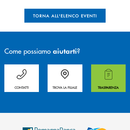
TORNA ALL'ELENCO EVENTI
Come possiamo
?
aiutarti
Per ogni necessità compila il form e noi ti richiamiamo
La&nbsp; Filiale &nbsp;vicina a te. &nbsp;
Hai bisogno di alcuni
CONTATTI
TROVA LA FILIALE
TRASPARENZA