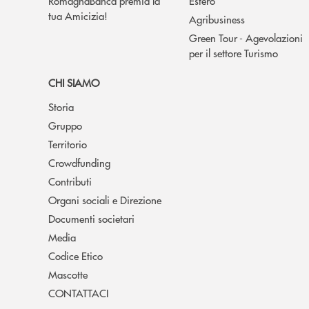
RomagnaBanca premia la
Estero
tua Amicizia!
Agribusiness
Green Tour - Agevolazioni
per il settore Turismo
CHI SIAMO
Storia
Gruppo
Territorio
Crowdfunding
Contributi
Organi sociali e Direzione
Documenti societari
Media
Codice Etico
Mascotte
CONTATTACI