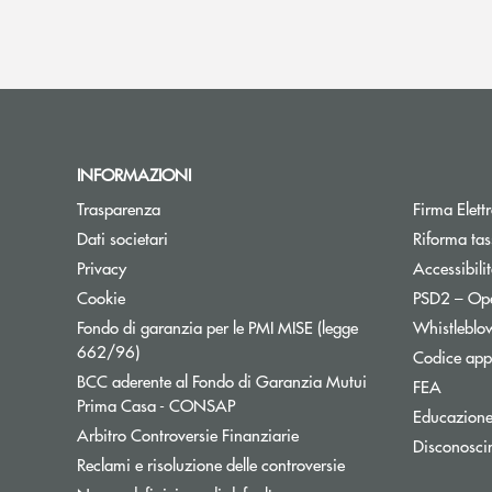
INFORMAZIONI
Apre una nuova finestra
Trasparenza
Firma Elet
Apre una nuova finestra
Dati societari
Riforma tas
Apre una nuova finestra
Privacy
Accessibili
Apre una nuova finestra
Cookie
PSD2 – Op
Fondo di garanzia per le PMI MISE (legge
Whistleblo
Apre una nuova finestra
662/96)
Codice appa
BCC aderente al Fondo di Garanzia Mutui
Apre un
FEA
Apre una nuova finestra
Prima Casa - CONSAP
Educazione
Apre una nuova finestra
Arbitro Controversie Finanziarie
Disconosci
Apre una nuova fines
Reclami e risoluzione delle controversie