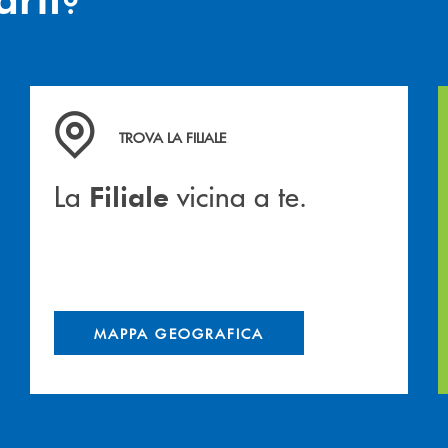
hiamiamo
La&nbsp; Filiale &nbsp;vicina a te. &nbsp;
TROVA LA FILIALE
La
vicina a te.
Filiale
MAPPA GEOGRAFICA