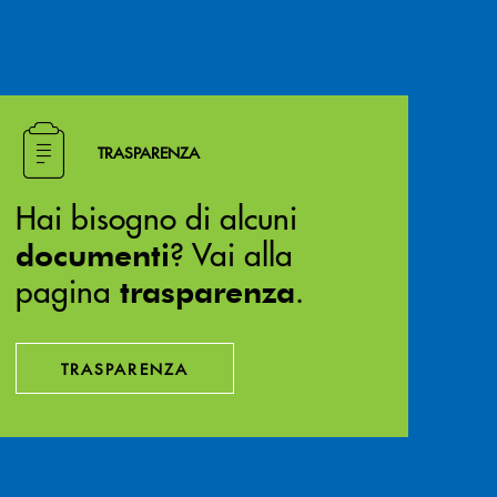
Hai bisogno di alcuni documenti ? Vai alla pagina traspa
TRASPARENZA
Hai bisogno di alcuni
? Vai alla
documenti
pagina
.
trasparenza
TRASPARENZA