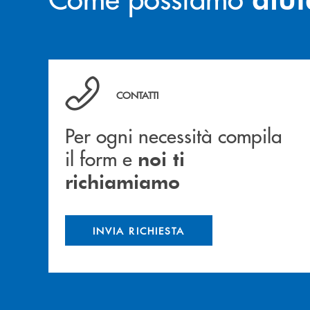
Per ogni necessità compila il form e noi ti ric
CONTATTI
Per ogni necessità compila
il form e
noi ti
richiamiamo
INVIA RICHIESTA