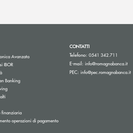
CONTATTI
Telefono:
0541 342.711
Apre una nuova finestra
tronica Avanzata
(s
E-mail:
info@romagnabanca.it
Apre una nuova finestra
si IBOR
(
PEC:
Apre una nuova finestra
info@pec.romagnabanca.it
tà
Apre una nuova finestra
en Banking
Apre una nuova finestra
wing
Apre una nuova finestra
lti
a nuova finestra
Apre una nuova finestra
 finanziaria
Apre una nuova finestra
mento operazioni di pagamento
tra