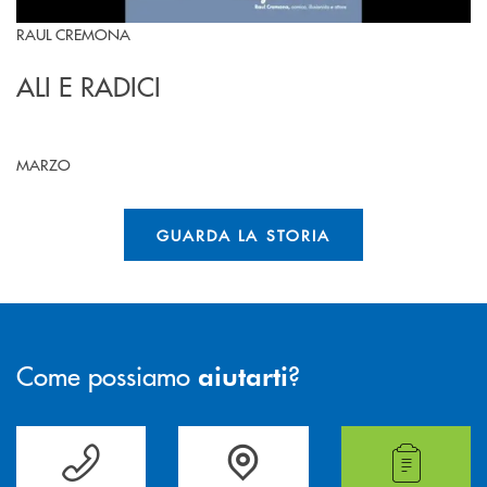
RAUL CREMONA
ALI E RADICI
MARZO
GUARDA LA STORIA
Come possiamo
?
aiutarti
Per ogni necessità compila il form e noi ti richiamiamo
La&nbsp; Filiale &nbsp;vicina a te. &nbsp;
Hai bisogno di alcuni