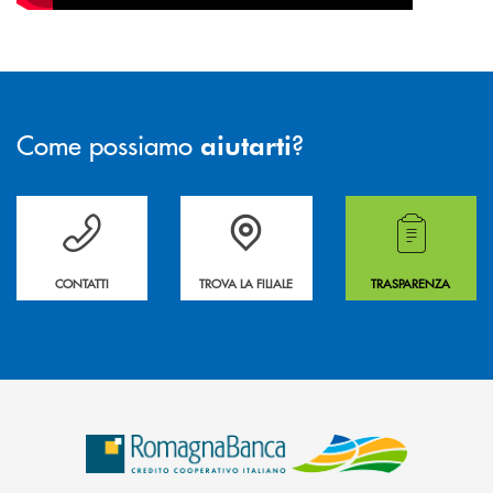
Come possiamo
?
aiutarti
Per ogni necessità compila il form e noi ti richiamiamo
La&nbsp; Filiale &nbsp;vicina a te. &nbsp;
Hai bisogno di alcuni
CONTATTI
TROVA LA FILIALE
TRASPARENZA