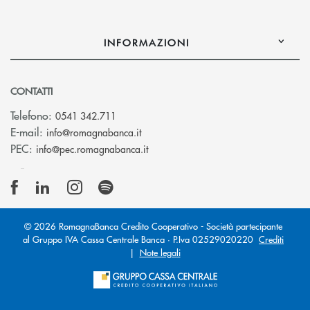
INFORMAZIONI
CONTATTI
Telefono:
0541 342.711
(si apre l’app di posta elettronica)
E-mail:
info@romagnabanca.it
(si apre l’app di posta elettronica)
PEC:
info@pec.romagnabanca.it
© 2026 RomagnaBanca Credito Cooperativo - Società partecipante
al Gruppo IVA Cassa Centrale Banca · P.Iva 02529020220
Crediti
|
Note legali