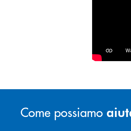
Come possiamo
aiut