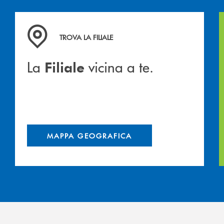
hiamiamo
La&nbsp; Filiale &nbsp;vicina a te. &nbsp;
TROVA LA FILIALE
La
vicina a te.
Filiale
MAPPA GEOGRAFICA