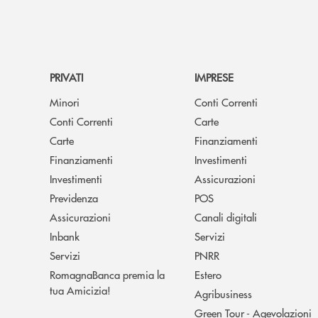
PRIVATI
IMPRESE
Minori
Conti Correnti
Conti Correnti
Carte
Carte
Finanziamenti
Finanziamenti
Investimenti
Investimenti
Assicurazioni
Previdenza
POS
Assicurazioni
Canali digitali
Inbank
Servizi
Servizi
PNRR
RomagnaBanca premia la
Estero
tua Amicizia!
Agribusiness
Green Tour - Agevolazioni