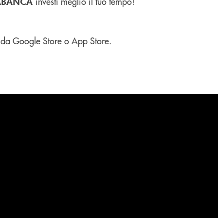
investi meglio il tuo tempo!
ABANCA
 da
Google Store
o
App Store
.