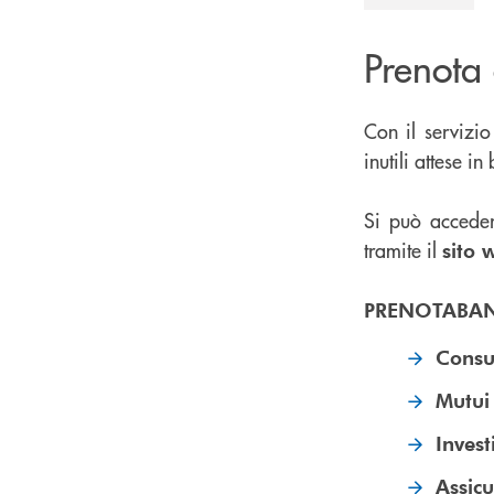
Prenota 
Con il servizi
inutili attese i
Si può accede
tramite il
sito 
PRENOTABA
Consu
Mutui 
Invest
Assicu