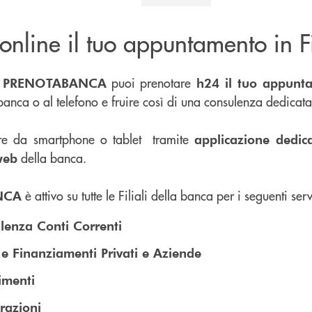
online il tuo appuntamento in Fi
o
puoi prenotare
PRENOTABANCA
h24 il tuo
appunta
n banca o al telefono e fruire così di una consulenza dedicat
re da smartphone o tablet tramite
applicazione
dedic
della banca.
web
è attivo su tutte le Filiali della banca per i seguenti serv
NCA
lenza Conti Correnti
e Finanziamenti Privati e Aziende
imenti
razioni