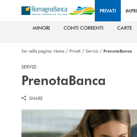
Salta al contenuto principale
PRIVATI
IMPR
MINORI
CONTI CORRENTI
CARTE
MINORI
CONTI CORRENTI
CARTE
Sei nella pagina:
Home
/
Privati
/
Servizi
/
PrenotaBanca
SERVIZI
PrenotaBanca
SHARE