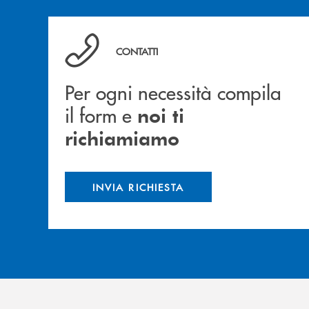
Per ogni necessità compila il form e noi ti ric
CONTATTI
Per ogni necessità compila
il form e
noi ti
richiamiamo
INVIA RICHIESTA