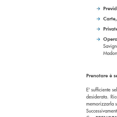
Previ
Carte
Priva
Opera
Savign
Madonn
Prenotare è s
E' sufficiente s
desiderata. Ric
memorizzarla su
Successivament