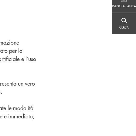
PRENOTA BANCA
PRENOTA BANCA
CERCA
CERCA
rmazione
ato per la
tificiale e l’uso
resenta un vero
.
ate le modalità
ice e immediato,