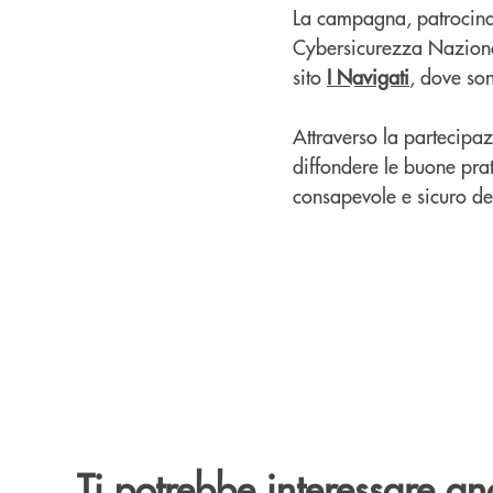
La campagna, patrocinat
Cybersicurezza Nazionale
sito
I Navigati
, dove son
Attraverso la partecipa
diffondere le buone prat
consapevole e sicuro deg
Ti potrebbe interessare an