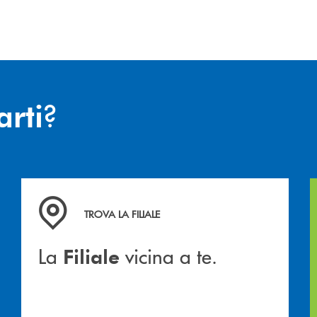
?
arti
hiamiamo
La&nbsp; Filiale &nbsp;vicina a te. &nbsp;
TROVA LA FILIALE
La
vicina a te.
Filiale