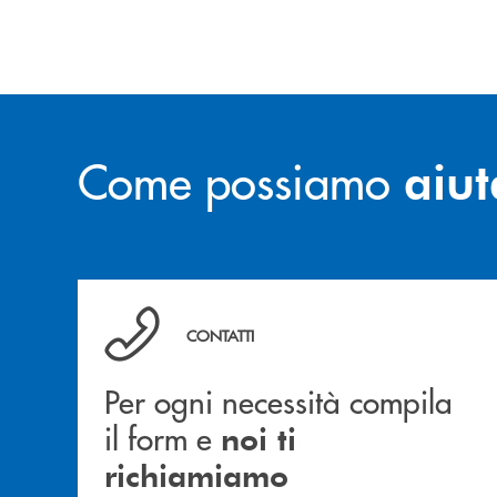
Come possiamo
aiut
Per ogni necessità compila il form e noi ti ric
CONTATTI
Per ogni necessità compila
il form e
noi ti
richiamiamo