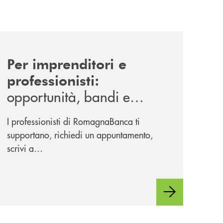
news/investimenti-incentivi-agevolazioni/
Per imprenditori e
professionisti:
opportunità, bandi e
agevolazioni per investire
I professionisti di RomagnaBanca ti
nel 2026
supportano, richiedi un appuntamento,
scrivi a
sviluppocreditoconvenzioni@romagnabanca.it