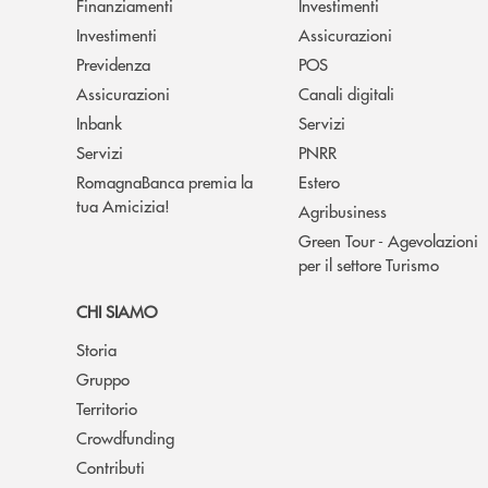
Finanziamenti
Investimenti
Investimenti
Assicurazioni
Previdenza
POS
Assicurazioni
Canali digitali
Inbank
Servizi
Servizi
PNRR
RomagnaBanca premia la
Estero
tua Amicizia!
Agribusiness
Green Tour - Agevolazioni
per il settore Turismo
CHI SIAMO
Storia
Gruppo
Territorio
Crowdfunding
Contributi