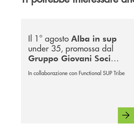
/news/alba-in-sup-under-35/
Il 1° agosto
Alba in sup
under 35, promossa dal
Gruppo Giovani Soci
RomagnaBanca
In collaborazione con Functional SUP Tribe