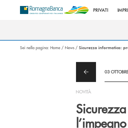
Salta al contenuto principale
PRIVATI
IMPR
Sei nella pagina:
Home
/
News
/
Sicurezza informatica: p
03 OTTOBR
NOVITÀ
Sicurezza
l’impegno