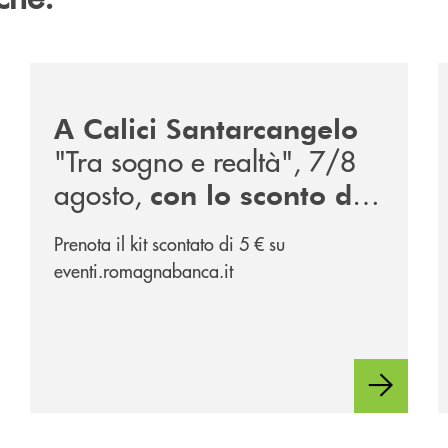
/news/calici-santarcangelo-2026/
/
A Calici Santarcangelo
"Tra sogno e realtà", 7/8
agosto,
con lo sconto di
, partner
RomagnaBanca
Prenota il kit scontato di 5 € su
dell'evento
eventi.romagnabanca.it