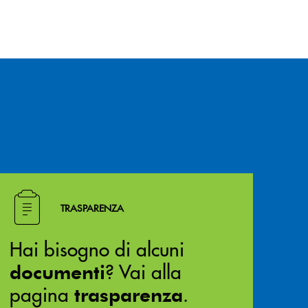
Hai bisogno di alcuni documenti ? Vai alla pagina traspa
TRASPARENZA
Hai bisogno di alcuni
? Vai alla
documenti
pagina
.
trasparenza