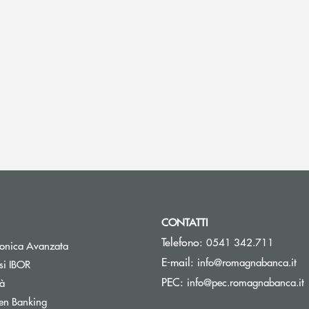
CONTATTI
Telefono:
0541 342.711
Apre una nuova finestra
tronica Avanzata
(s
E-mail:
info@romagnabanca.it
Apre una nuova finestra
si IBOR
(
PEC:
Apre una nuova finestra
info@pec.romagnabanca.it
tà
Apre una nuova finestra
en Banking