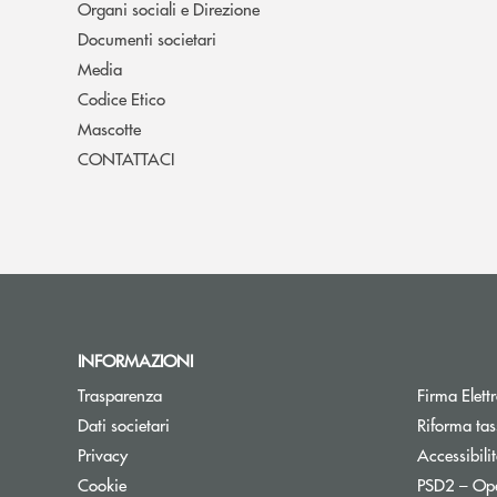
Organi sociali e Direzione
Documenti societari
Media
Codice Etico
Mascotte
CONTATTACI
INFORMAZIONI
Apre una nuova finestra
Trasparenza
Firma Elet
Apre una nuova finestra
Dati societari
Riforma tas
Apre una nuova finestra
Privacy
Accessibili
Apre una nuova finestra
Cookie
PSD2 – Op