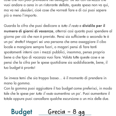
vuoi andare a cena in un ristorante stellato, questa spesa non va qui,
ma va nei
desideri
, cioè cose che vorresti fare e di cui puoi sapere
più o meno l’importo.
Guarda la cifra che puoi dedicare a
tutto il resto
e
dividilo per il
, otterrai così quanto puoi spendere al
numero di giorni di vacanza
giorno per ciò che non è previsto. Pensi sia sufficiente o secondo te è
un po’ stretto? Magari sei una persona che ama assaggiare il cibo
locale e mangiare sempre fuori, o magari pensi di fare tanti
spostamenti interni con i mezzi pubblici, insomma, pensa proprio
bene a che tipo di vacanza vuoi fare. Valuta tutte queste cose e se
pensi che la cifra per le spese quotidiane sia soddisfacente, bene, il
tuo budget è pronto!
Se invece temi che sia troppo basso… è il momento di prendere in
mano la gomma.
Con la gomma puoi aggiustare il tuo budget come preferisci, in modo
tale che le spese per
tutto il resto
aumentino un po’. Puoi aumentare il
totale oppure puoi cancellare qualche escursione o un mix delle due.