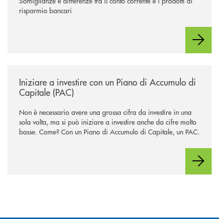
Somiglianze e differenze tra il conto corrente e i prodotti di
risparmio bancari
/news/iniziare-a-investire-con-un-piano-di-accumulo-di-capitale-pac/
Iniziare a investire con un Piano di Accumulo di
Capitale (PAC)
Non è necessario avere una grossa cifra da investire in una
sola volta, ma si può iniziare a investire anche da cifre molto
basse. Come? Con un Piano di Accumulo di Capitale, un PAC.