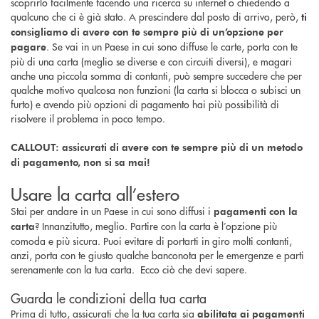
scoprirlo facilmente facendo una ricerca su internet o chiedendo a
qualcuno che ci è già stato. A prescindere dal posto di arrivo, però,
ti
consigliamo di avere con te sempre più di un’opzione per
. Se vai in un Paese in cui sono diffuse le carte, porta con te
pagare
più di una carta (meglio se diverse e con circuiti diversi), e magari
anche una piccola somma di contanti, può sempre succedere che per
qualche motivo qualcosa non funzioni (la carta si blocca o subisci un
furto) e avendo più opzioni di pagamento hai più possibilità di
risolvere il problema in poco tempo.
CALLOUT: assicurati di avere con te sempre più di un metodo
di pagamento, non si sa mai!
Usare la carta all’estero
Stai per andare in un Paese in cui sono diffusi i
pagamenti con la
? Innanzitutto, meglio. Partire con la carta è l’opzione più
carta
comoda e più sicura. Puoi evitare di portarti in giro molti contanti,
anzi, porta con te giusto qualche banconota per le emergenze e parti
serenamente con la tua carta. Ecco ciò che devi sapere.
Guarda le condizioni della tua carta
Prima di tutto, assicurati che la tua carta sia
abilitata ai pagamenti