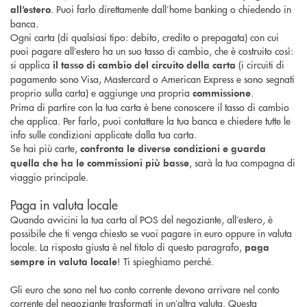
. Puoi farlo direttamente dall’home banking o chiedendo in
all’estero
banca.
Ogni carta (di qualsiasi tipo: debito, credito o prepagata) con cui
puoi pagare all’estero ha un suo tasso di cambio, che è costruito così:
si applica
(i circuiti di
il tasso di cambio del circuito della carta
pagamento sono Visa, Mastercard o American Express e sono segnati
proprio sulla carta) e aggiunge una propria
.
commissione
Prima di partire con la tua carta è bene conoscere il tasso di cambio
che applica. Per farlo, puoi contattare la tua banca e chiedere tutte le
info sulle condizioni applicate dalla tua carta.
Se hai più carte,
confronta le diverse condizioni e guarda
, sarà la tua compagna di
quella che ha le commissioni più basse
viaggio principale.
Paga in valuta locale
Quando avvicini la tua carta al POS del negoziante, all’estero, è
possibile che ti venga chiesto se vuoi pagare in euro oppure in valuta
locale. La risposta giusta è nel titolo di questo paragrafo,
paga
! Ti spieghiamo perché.
sempre in valuta locale
Gli euro che sono nel tuo conto corrente devono arrivare nel conto
corrente del negoziante trasformati in un’altra valuta. Questa