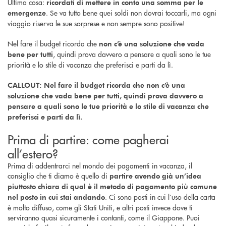
Ultima cosa:
ricordati di mettere in conto una somma per le
. Se va tutto bene quei soldi non dovrai toccarli, ma ogni
emergenze
viaggio riserva le sue sorprese e non sempre sono positive!
Nel fare il budget ricorda che
non c’è una soluzione che vada
, quindi prova davvero a pensare a quali sono le tue
bene per tutti
priorità e lo stile di vacanza che preferisci e parti da lì.
CALLOUT: Nel fare il budget ricorda che non c’è una
soluzione che vada bene per tutti, quindi prova davvero a
pensare a quali sono le tue priorità e lo stile di vacanza che
preferisci e parti da lì.
Prima di partire: come pagherai
all’estero?
Prima di addentrarci nel mondo dei pagamenti in vacanza, il
consiglio che ti diamo è quello di
partire avendo già un’idea
piuttosto chiara di qual è il metodo di pagamento più comune
. Ci sono posti in cui l’uso della carta
nel posto in cui stai andando
è molto diffuso, come gli Stati Uniti, e altri posti invece dove ti
serviranno quasi sicuramente i contanti, come il Giappone. Puoi