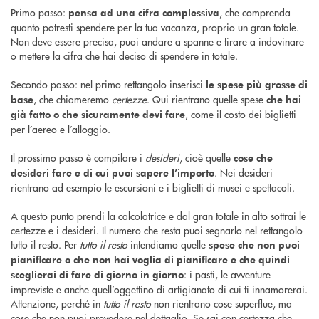
Primo passo:
, che comprenda
pensa ad una cifra complessiva
quanto potresti spendere per la tua vacanza, proprio un gran totale.
Non deve essere precisa, puoi andare a spanne e tirare a indovinare
o mettere la cifra che hai deciso di spendere in totale.
Secondo passo: nel primo rettangolo inserisci
le spese più grosse di
, che chiameremo
certezze
. Qui rientrano quelle spese
base
che hai
, come il costo dei biglietti
già fatto o che sicuramente devi fare
per l’aereo e l’alloggio.
Il prossimo passo è compilare i
desideri
, cioè quelle
cose che
. Nei desideri
desideri fare e di cui puoi sapere l’importo
rientrano ad esempio le escursioni e i biglietti di musei e spettacoli.
A questo punto prendi la calcolatrice e dal gran totale in alto sottrai le
certezze e i desideri. Il numero che resta puoi segnarlo nel rettangolo
tutto il resto. Per
tutto il resto
intendiamo quelle
spese che non puoi
pianificare o che non hai voglia di pianificare e che quindi
: i pasti, le avventure
sceglierai di fare di giorno in giorno
impreviste e anche quell’oggettino di artigianato di cui ti innamorerai.
Attenzione, perché in
tutto il resto
non rientrano cose superflue, ma
cose che non puoi prevedere nel dettaglio. Se sai con certezza che