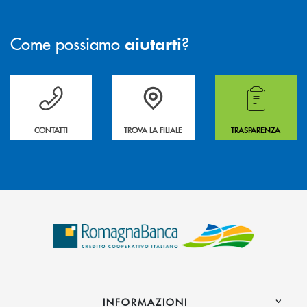
Come possiamo
?
aiutarti
Per ogni necessità compila il form e noi ti richiamiamo
La&nbsp; Filiale &nbsp;vicina a te. &nbsp;
Hai bisogno di alcuni
CONTATTI
TROVA LA FILIALE
TRASPARENZA
INFORMAZIONI