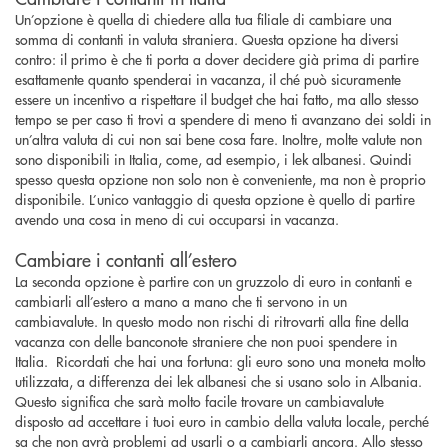
Un’opzione è quella di chiedere alla tua filiale di cambiare una
somma di contanti in valuta straniera. Questa opzione ha diversi
contro: il primo è che ti porta a dover decidere già prima di partire
esattamente quanto spenderai in vacanza, il ché può sicuramente
essere un incentivo a rispettare il budget che hai fatto, ma allo stesso
tempo se per caso ti trovi a spendere di meno ti avanzano dei soldi in
un’altra valuta di cui non sai bene cosa fare. Inoltre, molte valute non
sono disponibili in Italia, come, ad esempio, i lek albanesi. Quindi
spesso questa opzione non solo non è conveniente, ma non è proprio
disponibile. L’unico vantaggio di questa opzione è quello di partire
avendo una cosa in meno di cui occuparsi in vacanza.
Cambiare i contanti all’estero
La seconda opzione è partire con un gruzzolo di euro in contanti e
cambiarli all’estero a mano a mano che ti servono in un
cambiavalute. In questo modo non rischi di ritrovarti alla fine della
vacanza con delle banconote straniere che non puoi spendere in
Italia. Ricordati che hai una fortuna: gli euro sono una moneta molto
utilizzata, a differenza dei lek albanesi che si usano solo in Albania.
Questo significa che sarà molto facile trovare un cambiavalute
disposto ad accettare i tuoi euro in cambio della valuta locale, perché
sa che non avrà problemi ad usarli o a cambiarli ancora. Allo stesso