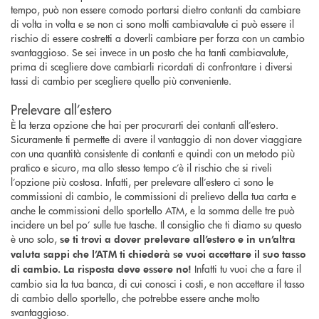
tempo, può non essere comodo portarsi dietro contanti da cambiare
di volta in volta e se non ci sono molti cambiavalute ci può essere il
rischio di essere costretti a doverli cambiare per forza con un cambio
svantaggioso. Se sei invece in un posto che ha tanti cambiavalute,
prima di scegliere dove cambiarli ricordati di confrontare i diversi
tassi di cambio per scegliere quello più conveniente.
Prelevare all’estero
È la terza opzione che hai per procurarti dei contanti all’estero.
Sicuramente ti permette di avere il vantaggio di non dover viaggiare
con una quantità consistente di contanti e quindi con un metodo più
pratico e sicuro, ma allo stesso tempo c’è il rischio che si riveli
l’opzione più costosa. Infatti, per prelevare all’estero ci sono le
commissioni di cambio, le commissioni di prelievo della tua carta e
anche le commissioni dello sportello ATM, e la somma delle tre può
incidere un bel po’ sulle tue tasche. Il consiglio che ti diamo su questo
è uno solo,
se ti trovi a dover prelevare all’estero e in un’altra
valuta sappi che l’ATM ti chiederà se vuoi accettare il suo tasso
Infatti tu vuoi che a fare il
di cambio. La risposta deve essere no!
cambio sia la tua banca, di cui conosci i costi, e non accettare il tasso
di cambio dello sportello, che potrebbe essere anche molto
svantaggioso.