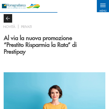
Salta al contenuto principale
MENU
NOVITÀ
PRIVATI
Al via la nuova promozione
“Prestito Risparmia la Rata” di
Prestipay