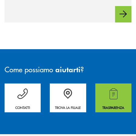
Come possiamo
?
aiutarti
Per ogni necessità compila il form e noi ti richiamiamo
La&nbsp; Filiale &nbsp;vicina a te. &nbsp;
Hai bisogno di alcuni
CONTATTI
TROVA LA FILIALE
TRASPARENZA