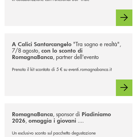
/news/calici-santarcangelo-2026/
"Tra sogno e realtà",
A Calici Santarcangelo
7/8 agosto,
con lo sconto di
, partner dell'evento
RomagnaBanca
Prenota il kit scontato di 5 € su eventi.romagnabanca.it
/news/piadiniamo-2026/
, sponsor di
RomagnaBanca
Piadiniamo
,
....
2026
omaggia i giovani
Un esclusivo sconto sul pacchetto degustazione