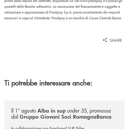
prima della stipula del contratto, disponibile sul sito www.prestipay.it e presso gli
sportelli delle Banche collocatrici. La concessione del finanziamento è soggetta a
valutazione e approvazione di Prestipay S.p.A. previo accertamento dei requisiti
necessari in capo al richiedente. Prestipay è un marchio di Cassa Centrale Banca.
SHARE
Ti potrebbe interessare anche:
/news/alba-in-sup-under-35/
Il 1° agosto
under 35, promossa
Alba in sup
dal
Gruppo Giovani Soci RomagnaBanca
In collaborazione con Functional SUP Tribe