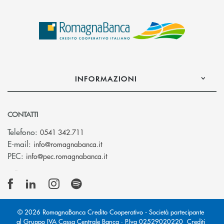
INFORMAZIONI
CONTATTI
Telefono:
0541 342.711
(si apre l’app di posta elettronica)
E-mail:
info@romagnabanca.it
(si apre l’app di posta elettronica)
PEC:
info@pec.romagnabanca.it
© 2026 RomagnaBanca Credito Cooperativo - Società partecipante
al Gruppo IVA Cassa Centrale Banca · P.Iva 02529020220
Crediti