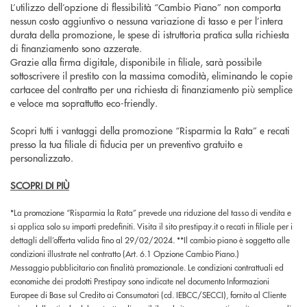
L’utilizzo dell’opzione di flessibilità “Cambio Piano” non comporta
nessun costo aggiuntivo o nessuna variazione di tasso e per l’intera
durata della promozione, le spese di istruttoria pratica sulla richiesta
di finanziamento sono azzerate.
Grazie alla firma digitale, disponibile in filiale, sarà possibile
sottoscrivere il prestito con la massima comodità, eliminando le copie
cartacee del contratto per una richiesta di finanziamento più semplice
e veloce ma soprattutto eco-friendly.
Scopri tutti i vantaggi della promozione “Risparmia la Rata” e recati
presso la tua filiale di fiducia per un preventivo gratuito e
personalizzato.
SCOPRI DI PIÙ
*La promozione “Risparmia la Rata” prevede una riduzione del tasso di vendita e
si applica solo su importi predefiniti. Visita il sito prestipay.it o recati in filiale per i
dettagli dell’offerta valida fino al 29/02/2024. **Il cambio piano è soggetto alle
condizioni illustrate nel contratto (Art. 6.1 Opzione Cambio Piano.)
Messaggio pubblicitario con finalità promozionale. Le condizioni contrattuali ed
economiche dei prodotti Prestipay sono indicate nel documento Informazioni
Europee di Base sul Credito ai Consumatori (cd. IEBCC/SECCI), fornito al Cliente