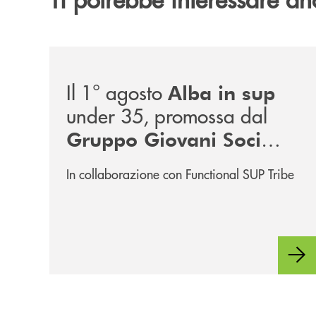
/news/alba-in-sup-under-35/
Il 1° agosto
Alba in sup
under 35, promossa dal
Gruppo Giovani Soci
RomagnaBanca
In collaborazione con Functional SUP Tribe