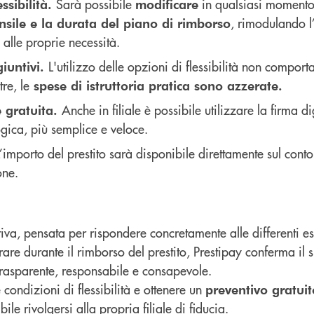
Sarà possibile
in qualsiasi moment
ssibilità.
modificare
, rimodulando 
nsile e la durata del piano di rimborso
 alle proprie necessità.
L'utilizzo delle opzioni di flessibilità non comport
giuntivi.
tre, le
spese di istruttoria pratica sono azzerate.
Anche in filiale è possibile utilizzare la firma d
e gratuita.
gica, più semplice e veloce.
L’importo del prestito sarà disponibile direttamente sul cont
one.
tiva, pensata per rispondere concretamente alle differenti e
are durante il rimborso del prestito, Prestipay conferma il
rasparente, responsabile e consapevole.
e condizioni di flessibilità e ottenere un
preventivo gratuit
ile rivolgersi alla propria filiale di fiducia.