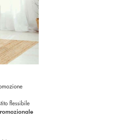
promozione
ito flessibile
promozionale