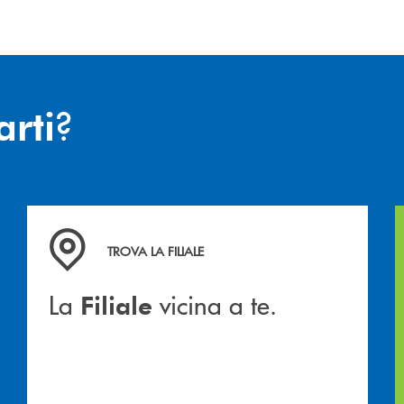
?
arti
hiamiamo
La&nbsp; Filiale &nbsp;vicina a te. &nbsp;
TROVA LA FILIALE
La
vicina a te.
Filiale