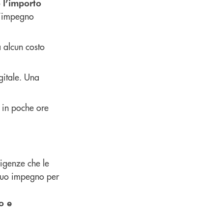
o
l’importo
l’impegno
a alcun costo
igitale. Una
o in poche ore
sigenze che le
 suo impegno per
o e