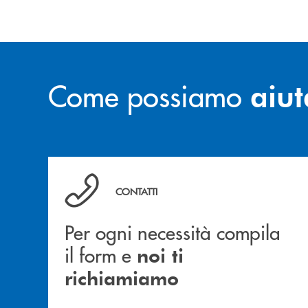
Come possiamo
aiut
Per ogni necessità compila il form e noi ti ric
CONTATTI
Per ogni necessità compila
il form e
noi ti
richiamiamo