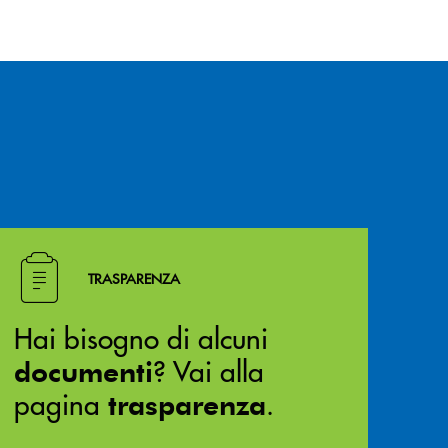
Hai bisogno di alcuni documenti ? Vai alla pagina traspa
TRASPARENZA
Hai bisogno di alcuni
? Vai alla
documenti
pagina
.
trasparenza