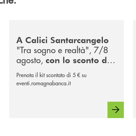
/news/calici-santarcangelo-2026/
/
A Calici Santarcangelo
"Tra sogno e realtà", 7/8
agosto,
con lo sconto di
, partner
RomagnaBanca
Prenota il kit scontato di 5 € su
dell'evento
eventi.romagnabanca.it