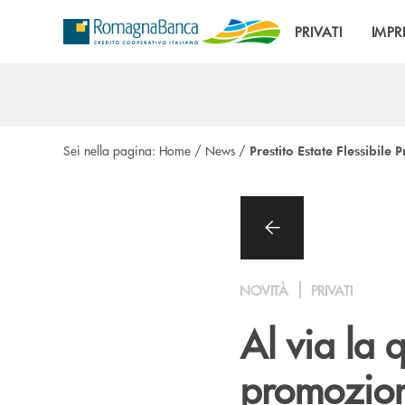
Salta al contenuto principale
PRIVATI
IMPR
Sei nella pagina:
Home
/
News
/
Prestito Estate Flessibile 
NOVITÀ
PRIVATI
Al via la 
promozione