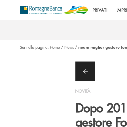
Salta al contenuto principale
PRIVATI
IMPR
Sei nella pagina:
Home
/
News
/
neam miglior gestore fon
NOVITÀ
Dopo 201
gestore Fo