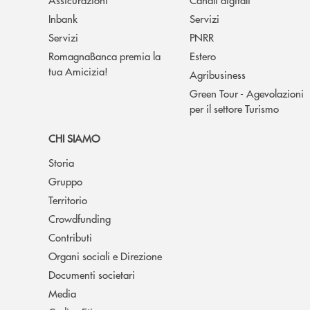
Inbank
Servizi
Servizi
PNRR
RomagnaBanca premia la
Estero
tua Amicizia!
Agribusiness
Green Tour - Agevolazioni
per il settore Turismo
CHI SIAMO
Storia
Gruppo
Territorio
Crowdfunding
Contributi
Organi sociali e Direzione
Documenti societari
Media