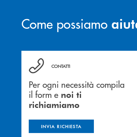
Come possiamo
aiut
Per ogni necessità compila il form e noi ti ric
CONTATTI
Per ogni necessità compila
il form e
noi ti
richiamiamo
INVIA RICHIESTA