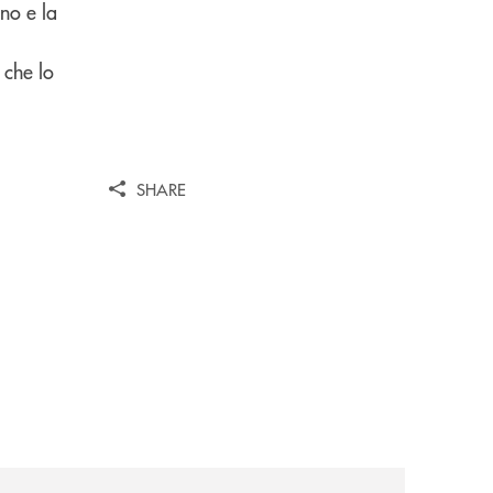
gno e la
 che lo
SHARE
news/investimenti-incentivi-agevolazioni/