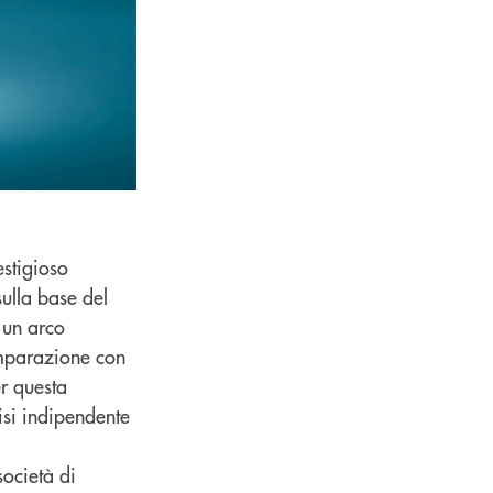
estigioso
sulla base del
 un arco
omparazione con
er questa
lisi indipendente
ocietà di