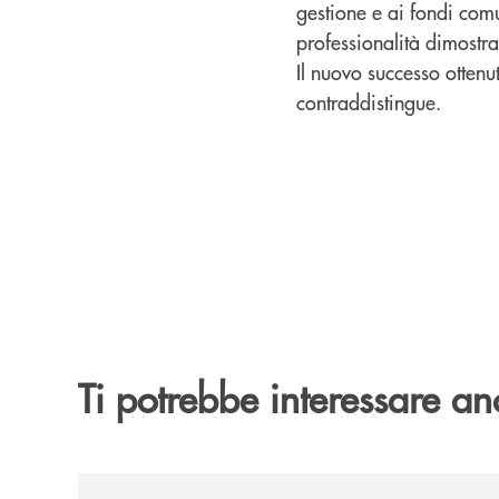
gestione e ai fondi comun
professionalità dimostrat
Il nuovo successo ottenu
contraddistingue.
Ti potrebbe interessare an
/news/alba-in-sup-under-35/