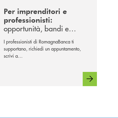
Per imprenditori e
professionisti:
opportunità, bandi e
agevolazioni per investire
I professionisti di RomagnaBanca ti
nel 2026
supportano, richiedi un appuntamento,
scrivi a
sviluppocreditoconvenzioni@romagnabanca.it