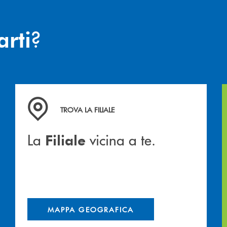
?
arti
hiamiamo
La&nbsp; Filiale &nbsp;vicina a te. &nbsp;
TROVA LA FILIALE
La
vicina a te.
Filiale
MAPPA GEOGRAFICA