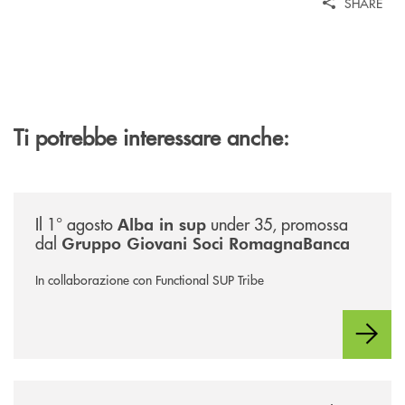
SHARE
Ti potrebbe interessare anche:
/news/alba-in-sup-under-35/
Il 1° agosto
under 35, promossa
Alba in sup
dal
Gruppo Giovani Soci RomagnaBanca
In collaborazione con Functional SUP Tribe
/news/calici-santarcangelo-2026/