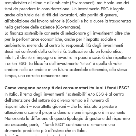
semplicistica al clima e all’ambiente (Environment), ma è solo uno dei
temi da prendere in considerazione. Un investimento ESG è legato
anche alla tutela dei diritti dei lavoratori, alla parità di genere,
all’abolizione del lavoro minorile (Social) e ha a cuore la trasparenza
nella gestione delle aziende (Governance).
La finanza sostenibile consente di selezionare gli investimenti oltre che
per le performance economiche, anche per l’impatto sociale e
ambientale, mettendo al centro la responsabilità degli investimenti
stessi nei confronti della collettività. Sottoscrivendo un fondo etico,
infatti, il cliente si impegna a investire in paesi e società che rispettano
i criteri ESG. La filosofia dell’investimento “etico” è quella di voler
credere nelle aziende e in un futuro sostenibile ottenendo, allo stesso
tempo, una corretta remunerazione.
Come vengono percepiti dai consumatori italiani i fondi ESG?
In Italia, il tema degli investimenti “sostenibili” e/o ESG è al centro
dell’attenzione del settore da diverso tempo e il numero di
risparmiatori – soprattutto giovani – che ha iniziato a prestare
attenzione a come il proprio denaro viene impiegato è in aumento.
Nonostante la diffusione di questa tipologia di gestione del risparmio
sia crescente, però, i “fondi ESG” continuano a rimanere uno
strumento prediletto più all’estero che in Italia.