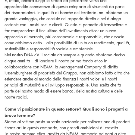
È, infatti, ancora lunga la strada da percorrere verso una
approfondita conoscenza di questa categoria di strumenti da parte
dei risparmiatori. In qualità di banche del territorio, noi abbiamo un
grande vantaggio, che consiste nel rapporto diretto e nel dialogo
costante con i nostri soci e clienti. Questo ci permette di trasmettere e
far comprendere il fine ultimo dell’investimento etico: un nuovo
approccio al mercato, più consapevole e responsabile, che associa –
come abbiamo detto – alla possibilità di un buon rendimento, qualità,
sostenibilità e responsabilità sociale e ambientale.
Nel nostro DNA c’è il sociale da sempre e quando abbiamo deciso –
cinque anni fa – di lanciare il nostro primo fondo etico in
collaborazione con NEAM, la Management Company di diritto
lussemburghese di proprietà del Gruppo, non abbiamo fatto altro che
estendere anche al mondo della finanza i nostri valori e i nostri
principi di mutualità e di sviluppo responsabile. Una scelta che fa
parte del nostro modo di essere banca, della nostra cultura e delle
nostre radici.
Come vi posizionate in questo settore? Quali sono i progetti a
breve termine?
Siamo al settimo posto su scala nazionale per collocazione di prodotti
finanziari in questo comparto, con grandi ambizioni di crescita.
La nostra gamma etica, gestita da NEAM, ammonta ad oggi a oltre