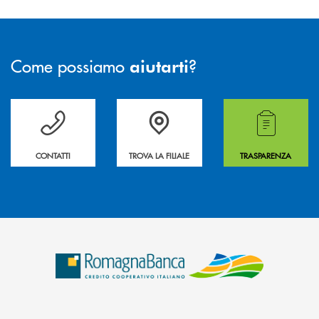
Come possiamo
?
aiutarti
Per ogni necessità compila il form e noi ti richiamiamo
La&nbsp; Filiale &nbsp;vicina a te. &nbsp;
Hai bisogno di alcuni
CONTATTI
TROVA LA FILIALE
TRASPARENZA