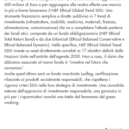
600 milioni di Euro e per aggiungere alla nostra offerta una marcia
in più a breve lanceremo il NEF Ethical Global Trend SDG. Uno
strumento finanziario semplice e diretto suddiviso in 7 trend di
investimento (infrastrutture, mobilità, medicina, materiali, finanza,
alimentazione, comunicazione) che va a completare l’attuale parterre
dei fondi etici, composta da un fondo obbligazionario (NEF Ethical
Total Return Bond) e da due bilanciati (Ethical Balanced Conservative e
Ethical Balanced Dynamic). Nello specifico, NEF Ethical Global Trend
SDG investe su asset direttamente correlati ai 17 obiettivi definiti dalle
Nazioni Unite nell’ambito dell’agenda 2030. Non a caso, il claim che
abbiamo associato al nuovo fondo è “investire nel futuro che
vorremmo”.
Anche quest’ultimo sarà un fondo marchiato Luxflag, certificazione
rilasciata ai prodotti socialmente responsabili, che rispettano i
rigorosi criteri ESG nella loro strategia di investimento. Una convalida
esterna dell’approccio di investimento responsabile, una garanzia in
più per i risparmiatori nonché una tutela dal fenomeno del green
washing.