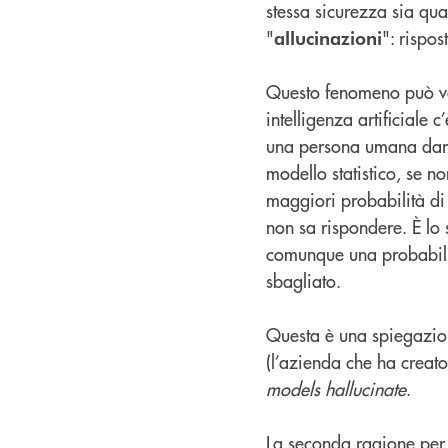
stessa sicurezza sia qu
"
": rispos
allucinazioni
Questo fenomeno può veri
intelligenza artificiale 
una persona umana dareb
modello statistico, se 
maggiori probabilità di 
non sa rispondere. È lo s
comunque una probabilità
sbagliato.
Questa è una spiegazion
(l’azienda che ha creato 
models hallucinate
.
La seconda ragione per 