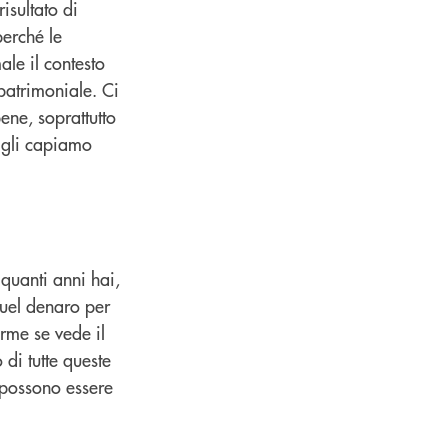
risultato di
perché le
le il contesto
patrimoniale. Ci
ene, soprattutto
sigli capiamo
quanti anni hai,
quel denaro per
orme se vede il
 di tutte queste
n possono essere