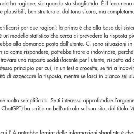
ando ha ragione, sia quando sta sbagliando. È il fenomeno d
te plausibili, ben strutturate, dal tono sicuro, ma completam
ficarsi per due ragioni: la prima è che alla base dei siste
c’è un modello statistico che cerca di prevedere la risposta p
be alla domanda posta dall’utente. Ci sono situazioni in 
non sa come rispondere, potrebbe tirare a indovinare, perch
trovare una risposta soddisfacente per l’utente, rispetto ad
tesso principio per cui, in un test a crocette, se tiri a indov
 di azzeccare la risposta, mentre se lasci in bianco sei si
e molto semplificata. Se ti interessa approfondire l’argo
ChatGPT) ha scritto un bell’articolo sul suo sito, dal titolo
W
cui l’IA potrebbe fornire delle informazioni sbagliate è ch