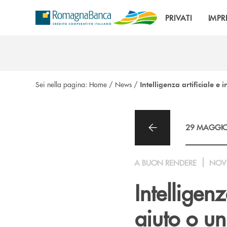
Salta al contenuto principale
PRIVATI
IMPR
Sei nella pagina:
Home
/
News
/
Intelligenza artificiale e 
29 MAGGIO
A BUON RENDERE
NOV
Intelligenz
aiuto o un