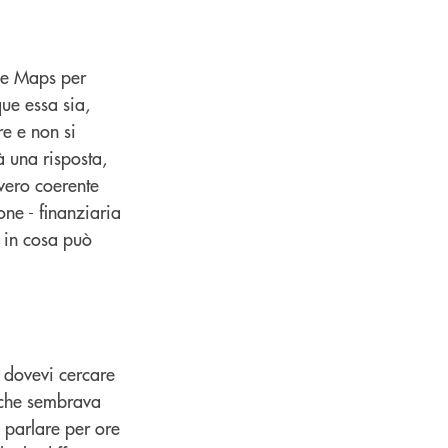
gle Maps per
ue essa sia,
re e non si
à una risposta,
vvero coerente
ione - finanziaria
e in cosa può
 dovevi cercare
 che sembrava
 parlare per ore