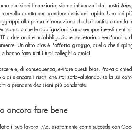
amo decisioni finanziarie, siamo influenzati dai nostri
bias
il cervello adotta per prendere decisioni rapide. Uno dei pi
i aggrappi alla prima informazione che hai sentito e non la m
er scontato che le obbligazioni siano sempre investimenti si
TP a due anni e un'obbligazione societaria a vent'anni la d
mente. Un altro bias è l'
, quello che ti sp
effetto gregge
lo hanno fatto tutti i tuoi colleghi o amici.
noscere e, di conseguenza, evitare questi bias. Prova a chie
o o di elencare i rischi che stai sottovalutando, se la usi co
arti a prendere decisioni più ponderate.
sa ancora fare bene
a fatto il suo lavoro. Ma, esattamente come succede con Go