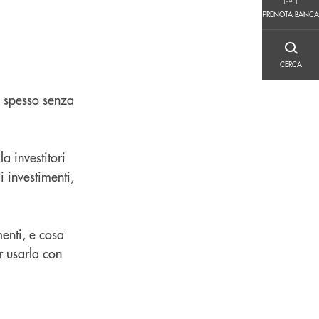
PRENOTA BANCA
PRENOTA BANCA
CERCA
CERCA
), spesso senza
a investitori
li investimenti,
enti, e cosa
r usarla con