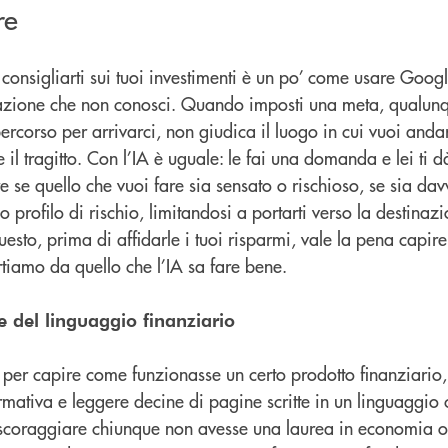
re
 consigliarti sui tuoi investimenti è un po’ come usare Goo
azione che non conosci. Quando imposti una meta, qualunq
rcorso per arrivarci, non giudica il luogo in cui vuoi anda
 il tragitto. Con l’IA è uguale: le fai una domanda e lei ti d
e se quello che vuoi fare sia sensato o rischioso, se sia da
tuo profilo di rischio, limitandosi a portarti verso la destinaz
questo, prima di affidarle i tuoi risparmi, vale la pena capir
artiamo da quello che l’IA sa fare bene.
e del linguaggio finanziario
 per capire come funzionasse un certo prodotto finanziario,
mativa e leggere decine di pagine scritte in un linguaggio
scoraggiare chiunque non avesse una laurea in economia o