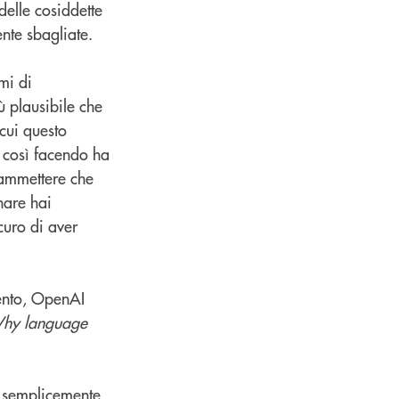
elle cosiddette
ente sbagliate.
mi di
iù plausibile che
cui questo
é così facendo ha
 ammettere che
inare hai
curo di aver
mento, OpenAI
hy language
e semplicemente