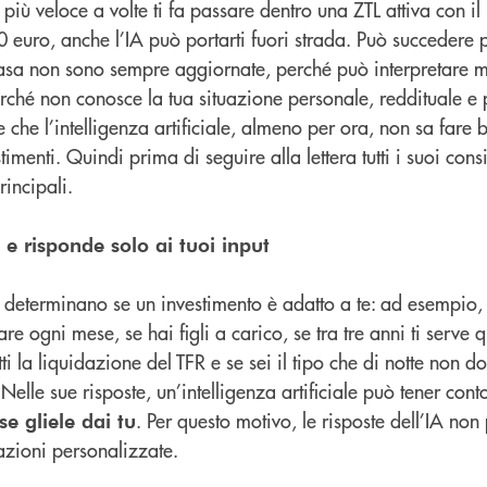
 più veloce a volte ti fa passare dentro una ZTL attiva con il 
 euro, anche l’IA può portarti fuori strada. Può succedere 
basa non sono sempre aggiornate, perché può interpretare ma
ché non conosce la tua situazione personale, reddituale e 
 che l’intelligenza artificiale, almeno per ora, non sa fare b
timenti. Quindi prima di seguire alla lettera tutti i suoi con
rincipali.
 e risponde solo ai tuoi input
e determinano se un investimento è adatto a te: ad esempio, 
e ogni mese, se hai figli a carico, se tra tre anni ti serve 
i la liquidazione del TFR e se sei il tipo che di notte non d
Nelle sue risposte, un’intelligenza artificiale può tener conto
. Per questo motivo, le risposte dell’IA no
e gliele dai tu
zioni personalizzate.