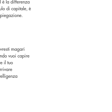
 è la differenza
lo di capitale, è
spiegazione.
vresti magari
ando vuoi capire
 il tuo
rrivare
telligenza