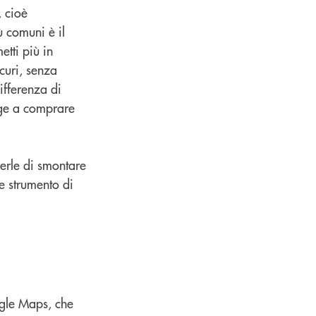
, cioè
ù comuni è il
etti più in
curi, senza
ifferenza di
inge a comprare
derle di smontare
me strumento di
ogle Maps, che