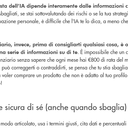
osta dell’IA dipende interamente dalle informazioni ch
bagliati, se stai sottovalutando dei rischi o se la tua strate
uazione personale, è difficile che l'IA te lo dica, a meno che
ario, invece, prima di consigliarti qualsiasi cosa, è 
. È impossibile che un c
na serie di informazioni su di te
nanziario senza sapere che ogni mese hai €800 di rata del 
ta può correggerti o contraddirti, se pensa che tu stia sbagl
a voler comprare un prodotto che non è adatto al tuo profilo 
o!
e sicura di sé (anche quando sbaglia)
odo articolato, usa i termini giusti, cita dati e percentuali 