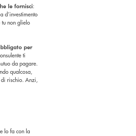
:
e le fornisci
gia d’investimento
 tu non glielo
obbligato per
onsulente ti
mutuo da pagare.
iando qualcosa,
di rischio. Anzi,
e lo fa con la