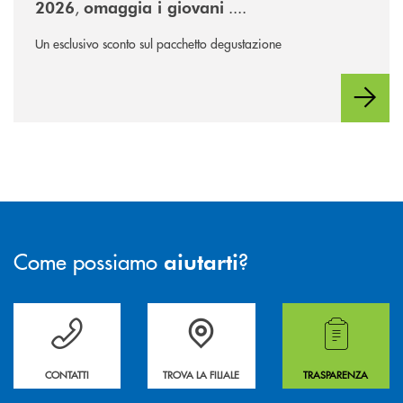
,
....
2026
omaggia i giovani
Un esclusivo sconto sul pacchetto degustazione
Come possiamo
?
aiutarti
Per ogni necessità compila il form e noi ti richiamiamo
La&nbsp; Filiale &nbsp;vicina a te. &nbsp;
Hai bisogno di alcuni
CONTATTI
TROVA LA FILIALE
TRASPARENZA