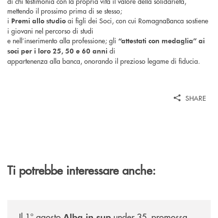
di chi testimonia con la propria vita il valore della solidarietà,
mettendo il prossimo prima di se stesso;
i
ai figli dei Soci, con cui RomagnaBanca sostiene
Premi allo studio
i giovani nel percorso di studi
e nell’inserimento alla professione; gli
“attestati con medaglia” ai
di
soci per i loro 25, 50 e 60 anni
appartenenza alla banca, onorando il prezioso legame di fiducia.
SHARE
Ti potrebbe interessare anche:
/news/alba-in-sup-under-35/
Il 1° agosto
under 35, promossa
Alba in sup