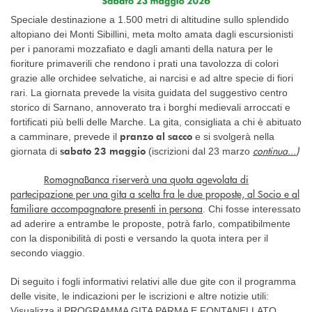
Speciale destinazione a 1.500 metri di altitudine sullo splendido
altopiano dei Monti Sibillini, meta molto amata dagli escursionisti
per i panorami mozzafiato e dagli amanti della natura per le
fioriture primaverili che rendono i prati una tavolozza di colori
grazie alle orchidee selvatiche, ai narcisi e ad altre specie di fiori
rari. La giornata prevede la visita guidata del suggestivo centro
storico di Sarnano, annoverato tra i borghi medievali arroccati e
fortificati più belli delle Marche. La gita, consigliata a chi è abituato
pranzo al sacco
a camminare, prevede il
e si svolgerà nella
continua...
)
sabato 23 maggio
giornata di
(iscrizioni dal 23 marzo
RomagnaBanca riserverà una quota agevolata di
partecipazione per una gita a scelta fra le due proposte, al Socio e al
familiare accompagnatore presenti in persona
. Chi fosse interessato
ad aderire a entrambe le proposte, potrà farlo, compatibilmente
con la disponibilità di posti e versando la quota intera per il
secondo viaggio.
Di seguito i fogli informativi relativi alle due gite con il programma
delle visite, le indicazioni per le iscrizioni e altre notizie utili:
Visualizza il PROGRAMMA GITA PARMA E FONTANELLATO