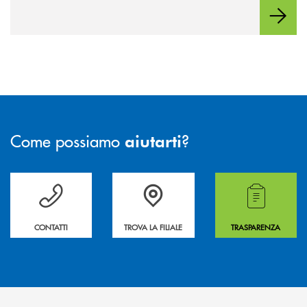
Come possiamo
?
aiutarti
Per ogni necessità compila il form e noi ti richiamiamo
La&nbsp; Filiale &nbsp;vicina a te. &nbsp;
Hai bisogno di alcuni
CONTATTI
TROVA LA FILIALE
TRASPARENZA