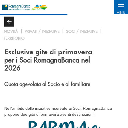
Salta al contenuto principale
MENU
NOVITÀ
PRIVATI / INIZIATIVE
SOCI / INIZIATIVE
TERRITORIO
Esclusive gite di primavera
per i Soci RomagnaBanca nel
2026
Quota agevolata al Socio e al familiare
Nell’ambito delle iniziative riservate ai Soci, RomagnaBanca
propone due gite di primavera aventi destinazioni: