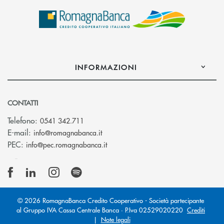
INFORMAZIONI
CONTATTI
Telefono:
0541 342.711
(si apre l’app di posta elettronica)
E-mail:
info@romagnabanca.it
(si apre l’app di posta elettronica)
PEC:
info@pec.romagnabanca.it
© 2026 RomagnaBanca Credito Cooperativo - Società partecipante
al Gruppo IVA Cassa Centrale Banca · P.Iva 02529020220
Crediti
|
Note legali