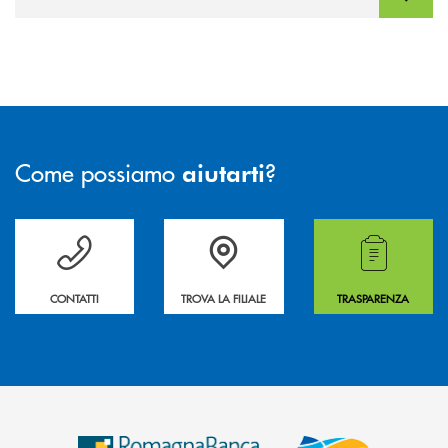
Come possiamo
?
aiutarti
Per ogni necessità compila il form e noi ti richiamiamo
La&nbsp; Filiale &nbsp;vicina a te. &nbsp;
Hai bisogno di alcuni
CONTATTI
TROVA LA FILIALE
TRASPARENZA