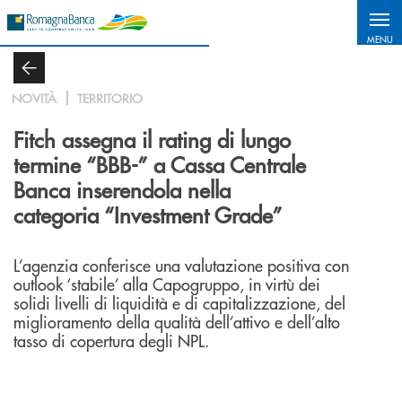
Salta al contenuto principale
MENU
NOVITÀ
TERRITORIO
Fitch assegna il rating di lungo
termine “BBB-” a Cassa Centrale
Banca inserendola nella
categoria “Investment Grade”
L’agenzia conferisce una valutazione positiva con
outlook ‘stabile’ alla Capogruppo, in virtù dei
solidi livelli di liquidità e di capitalizzazione, del
miglioramento della qualità dell’attivo e dell’alto
tasso di copertura degli NPL.