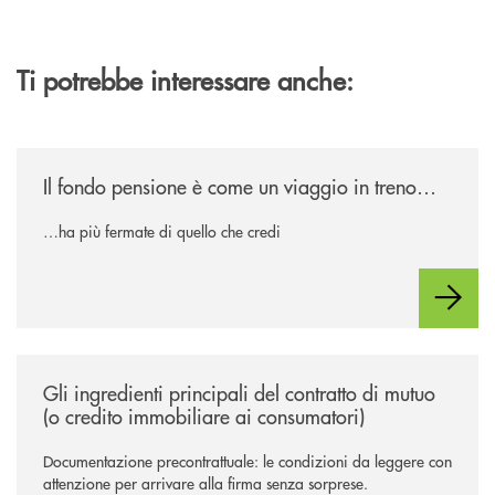
Ti potrebbe interessare anche:
/news/il-fondo-pensione-e-come-un-viaggio-in-treno/
Il fondo pensione è come un viaggio in treno…
…ha più fermate di quello che credi
/news/gli-ingredienti-principali-del-contratto-di-mutuo-o-credito-immob
Gli ingredienti principali del contratto di mutuo
(o credito immobiliare ai consumatori)
Documentazione precontrattuale: le condizioni da leggere con
attenzione per arrivare alla firma senza sorprese.