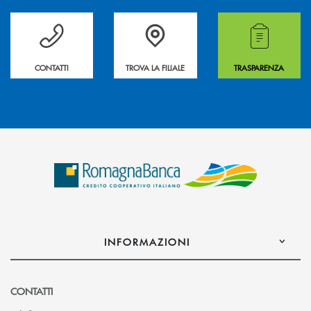
Per ogni necessità compila il form e noi ti richiamiamo
La&nbsp; Filiale &nbsp;vicina a te. &nbsp;
Hai bisogno di alcuni
CONTATTI
TROVA LA FILIALE
TRASPARENZA
INFORMAZIONI
CONTATTI