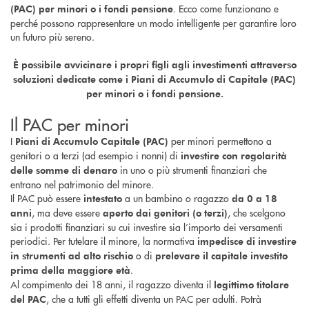
. Ecco come funzionano e
(PAC) per minori o i fondi pensione
perché possono rappresentare un modo intelligente per garantire loro
un futuro più sereno.
È possibile avvicinare i propri figli agli investimenti attraverso
soluzioni dedicate come i Piani di Accumulo di Capitale (PAC)
per minori o i fondi pensione.
Il PAC per minori
I
per minori permettono a
Piani di Accumulo Capitale (PAC)
genitori o a terzi (ad esempio i nonni) di
investire con regolarità
in uno o più strumenti finanziari che
delle somme di denaro
entrano nel patrimonio del minore.
Il PAC può essere
a un bambino o ragazzo
intestato
da 0 a 18
, ma deve essere
, che scelgono
anni
aperto dai genitori (o terzi)
sia i prodotti finanziari su cui investire sia l’importo dei versamenti
periodici. Per tutelare il minore, la normativa
impedisce di investire
o di
in strumenti ad alto rischio
prelevare il capitale investito
.
prima della maggiore età
Al compimento dei 18 anni, il ragazzo diventa il
legittimo titolare
, che a tutti gli effetti diventa un PAC per adulti. Potrà
del PAC