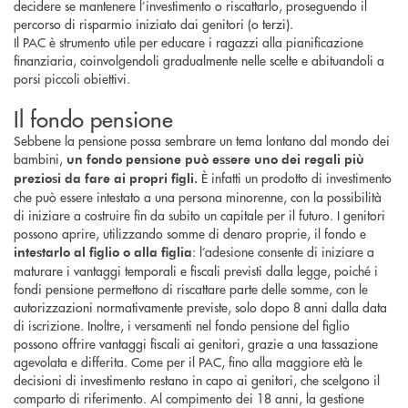
decidere se mantenere l’investimento o riscattarlo, proseguendo il
percorso di risparmio iniziato dai genitori (o terzi).
Il PAC è strumento utile per educare i ragazzi alla pianificazione
finanziaria, coinvolgendoli gradualmente nelle scelte e abituandoli a
porsi piccoli obiettivi.
Il fondo pensione
Sebbene la pensione possa sembrare un tema lontano dal mondo dei
bambini,
un fondo pensione può essere uno dei regali più
È infatti un prodotto di investimento
preziosi da fare ai propri figli.
che può essere intestato a una persona minorenne, con la possibilità
di iniziare a costruire fin da subito un capitale per il futuro. I genitori
possono aprire, utilizzando somme di denaro proprie, il fondo e
: l’adesione consente di iniziare a
intestarlo al figlio o alla figlia
maturare i vantaggi temporali e fiscali previsti dalla legge, poiché i
fondi pensione permettono di riscattare parte delle somme, con le
autorizzazioni normativamente previste, solo dopo 8 anni dalla data
di iscrizione. Inoltre, i versamenti nel fondo pensione del figlio
possono offrire vantaggi fiscali ai genitori, grazie a una tassazione
agevolata e differita. Come per il PAC, fino alla maggiore età le
decisioni di investimento restano in capo ai genitori, che scelgono il
comparto di riferimento. Al compimento dei 18 anni, la gestione