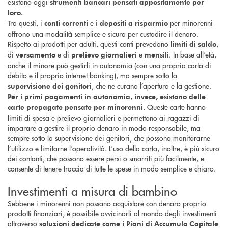
esistono oggi
strumenti bancari pensati appositamente per
loro.
Tra questi, i
e i
per minorenni
conti correnti
depositi a risparmio
offrono una modalità semplice e sicura per custodire il denaro.
Rispetto ai prodotti per adulti, questi conti prevedono
,
limiti di saldo
di
e di
e
. In base all’età,
versamento
prelievo giornalieri
mensili
anche il minore può gestirli in autonomia (con una propria carta di
debito e il proprio internet banking), ma sempre sotto la
, che ne curano l’apertura e la gestione.
supervisione dei genitori
Per i primi pagamenti in autonomia, invece, esistono delle
Queste carte hanno
carte prepagate pensate per minorenni.
limiti di spesa e prelievo giornalieri e permettono ai ragazzi di
imparare a gestire il proprio denaro in modo responsabile, ma
sempre sotto la supervisione dei genitori, che possono monitorarne
l’utilizzo e limitarne l’operatività. L’uso della carta, inoltre, è più sicuro
dei contanti, che possono essere persi o smarriti più facilmente, e
consente di tenere traccia di tutte le spese in modo semplice e chiaro.
Investimenti a misura di bambino
Sebbene i minorenni non possano acquistare con denaro proprio
prodotti finanziari, è possibile avvicinarli al mondo degli investimenti
attraverso
soluzioni dedicate come i Piani di Accumulo Capitale