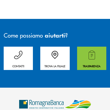
Come possiamo
?
aiutarti
Per ogni necessità compila il form e noi ti richiamiamo
La&nbsp; Filiale &nbsp;vicina a te. &nbsp;
Hai bisogno di alcuni
CONTATTI
TROVA LA FILIALE
TRASPARENZA