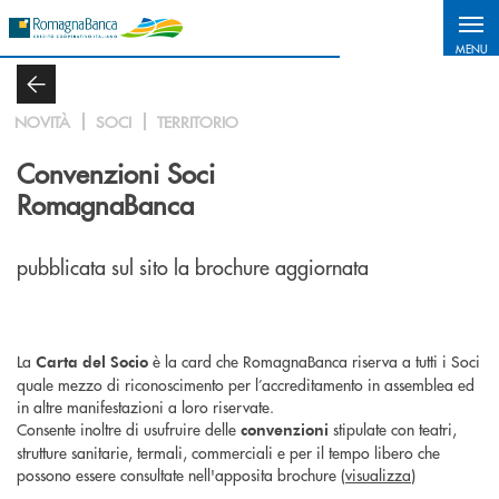
Salta al contenuto principale
MENU
NOVITÀ
SOCI
TERRITORIO
Convenzioni Soci
RomagnaBanca
pubblicata sul sito la brochure aggiornata
La
è la card che RomagnaBanca riserva a tutti i Soci
Carta del Socio
quale mezzo di riconoscimento per l’accreditamento in assemblea ed
in altre manifestazioni a loro riservate.
Consente inoltre di usufruire delle
stipulate con teatri,
convenzioni
strutture sanitarie, termali, commerciali e per il tempo libero che
possono essere consultate nell'apposita brochure (
visualizza
)