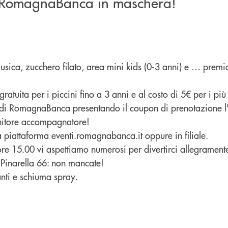
i RomagnaBanca in maschera!
usica, zucchero filato, area mini kids (0-3 anni) e … premi
, gratuita per i piccini fino a 3 anni e al costo di 5€ per i pi
i di RomagnaBanca presentando il coupon di prenotazione l
enitore accompagnatore!
a piattaforma eventi.romagnabanca.it oppure in filiale.
re 15.00 vi aspettiamo numerosi per divertirci allegramente
 Pinarella 66: non mancate!
lanti e schiuma spray.