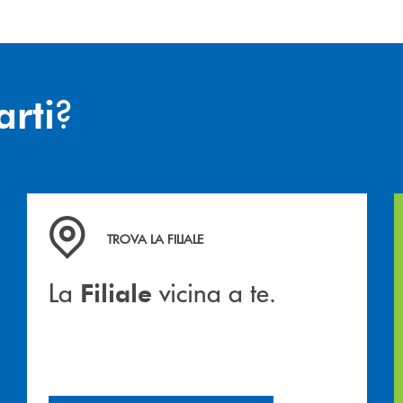
?
arti
hiamiamo
La&nbsp; Filiale &nbsp;vicina a te. &nbsp;
TROVA LA FILIALE
La
vicina a te.
Filiale