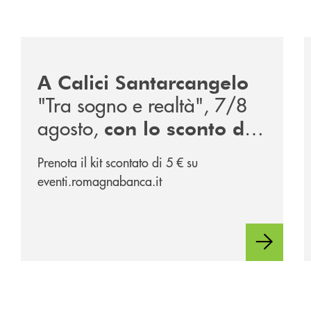
/news/calici-santarcangelo-2026/
/
A Calici Santarcangelo
"Tra sogno e realtà", 7/8
agosto,
con lo sconto di
, partner
RomagnaBanca
Prenota il kit scontato di 5 € su
dell'evento
eventi.romagnabanca.it