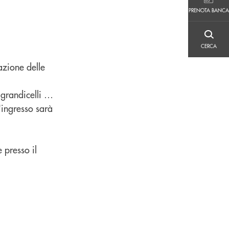
PRENOTA BANCA
PRENOTA BANCA
CERCA
CERCA
azione delle
ù grandicelli …
'ingresso sarà
 presso il