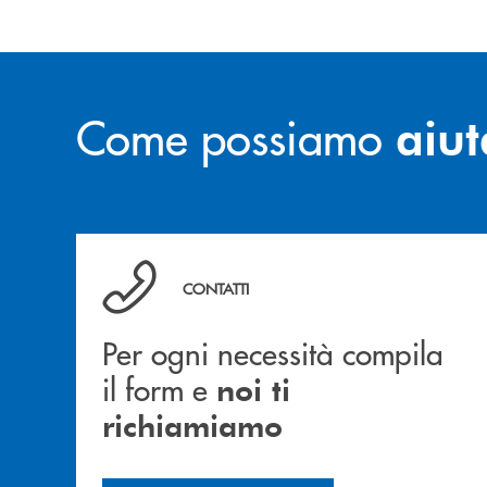
Come possiamo
aiut
Per ogni necessità compila il form e noi ti ric
CONTATTI
Per ogni necessità compila
il form e
noi ti
richiamiamo