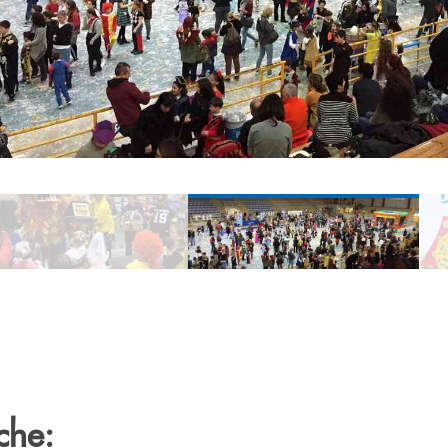
use
che: