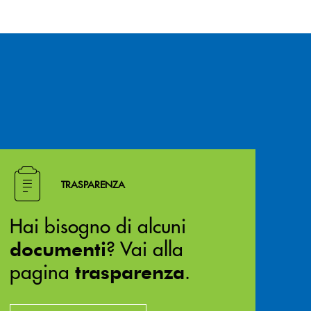
Hai bisogno di alcuni documenti ? Vai alla pagina traspa
TRASPARENZA
Hai bisogno di alcuni
? Vai alla
documenti
pagina
.
trasparenza