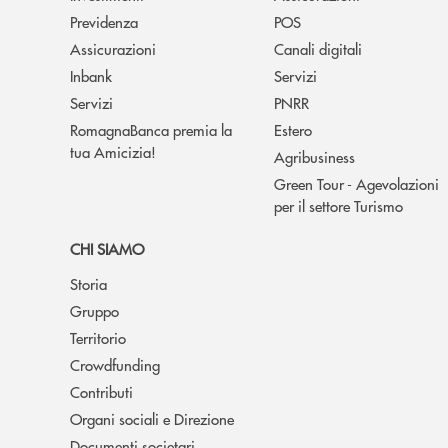
Previdenza
POS
Assicurazioni
Canali digitali
Inbank
Servizi
Servizi
PNRR
RomagnaBanca premia la
Estero
tua Amicizia!
Agribusiness
Green Tour - Agevolazioni
per il settore Turismo
CHI SIAMO
Storia
Gruppo
Territorio
Crowdfunding
Contributi
Organi sociali e Direzione
Documenti societari