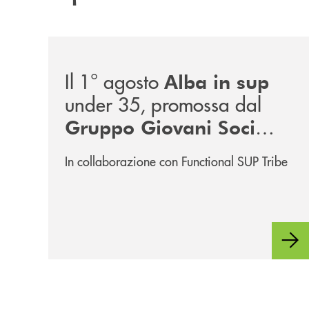
/news/alba-in-sup-under-35/
Il 1° agosto
Alba in sup
under 35, promossa dal
Gruppo Giovani Soci
RomagnaBanca
In collaborazione con Functional SUP Tribe