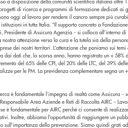
o a disposizione della comunità scientifica italiana oltre 1
rogetti di ricerca e programmi di formazione dedicati ai gi
sono oggi al lavoro per rendere il cancro sempre più curabil
 istituzioni in tutta Italia. “Il supporto concreto a Fondazion
li, Presidente di Assicura Agenzia – si colloca all’interno di
 nostra attenzione verso la cura e la tutela sia della person
prese dei nostri territori. L’attenzione che poniamo sui temi 
ta dai dati che, lo scorso anno, hanno registrato un + 58% d
cremento del 65% delle CPI, del 20% delle LTC, del 39% delle
polizze per le PM. La previdenza complementare segna un 
icerca è fondamentale l’impegno di realtà come Assicura – s
 Responsabile Area Aziende e Reti di Raccolta AIRC – Lavo
ese è fondamentale per AIRC perché ci consente di realizza
ovativi. Inoltre, abbiamo l’opportunità di raggiungere un pub
lo sull’importanza della prevenzione. Siamo quindi grati a