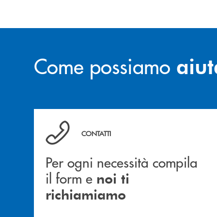
Come possiamo
aiut
Per ogni necessità compila il form e noi ti ric
CONTATTI
Per ogni necessità compila
il form e
noi ti
richiamiamo