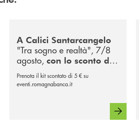
/news/calici-santarcangelo-2026/
/
A Calici Santarcangelo
"Tra sogno e realtà", 7/8
agosto,
con lo sconto di
, partner
RomagnaBanca
Prenota il kit scontato di 5 € su
dell'evento
eventi.romagnabanca.it