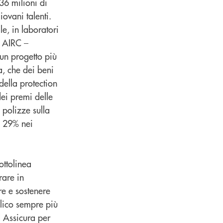
36 milioni di
ovani talenti.
e, in laboratori
e AIRC –
 un progetto più
a, che dei beni
della protection
ei premi delle
 polizze sulla
+ 29% nei
ottolinea
rare in
re e sostenere
blico sempre più
d Assicura per