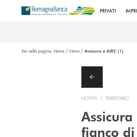
Salta al contenuto principale
PRIVATI
IMPR
Sei nella pagina:
Home
/
News
/
Assicura e AIRC (1)
NOVITÀ
TERRITORIO
Assicura
fianco d