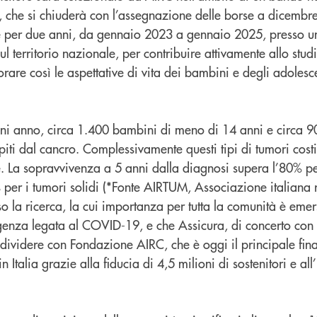
, che si chiuderà con l’assegnazione delle borse a dicembr
re per due anni, da gennaio 2023 a gennaio 2025, presso uno 
ul territorio nazionale, per contribuire attivamente allo stu
rare così le aspettative di vita dei bambini e degli adolesce
ogni anno, circa 1.400 bambini di meno di 14 anni e circa 9
piti dal cancro. Complessivamente questi tipi di tumori cost
ie. La sopravvivenza a 5 anni dalla diagnosi supera l’80% p
 per i tumori solidi (*Fonte AIRTUM, Associazione italiana re
 la ricerca, la cui importanza per tutta la comunità è emer
enza legata al COVID-19, e che Assicura, di concerto con
dividere con Fondazione AIRC, che è oggi il principale fina
in Italia grazie alla fiducia di 4,5 milioni di sostenitori e a