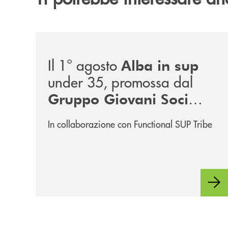
/news/alba-in-sup-under-35/
Il 1° agosto
Alba in sup
under 35, promossa dal
Gruppo Giovani Soci
RomagnaBanca
In collaborazione con Functional SUP Tribe