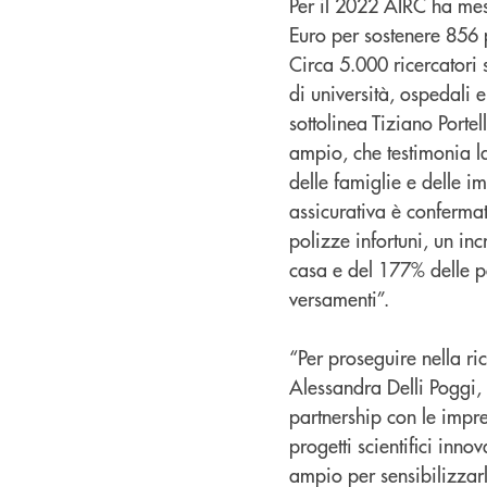
Per il 2022 AIRC ha mess
Euro per sostenere 856 p
Circa 5.000 ricercatori 
di università, ospedali e
sottolinea Tiziano Portel
ampio, che testimonia la
delle famiglie e delle im
assicurativa è conferma
polizze infortuni, un in
casa e del 177% delle 
versamenti”.
“Per proseguire nella r
Alessandra Delli Poggi,
partnership con le impr
progetti scientifici inn
ampio per sensibilizzar