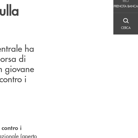
PRENOTA BANCA
ulla
PRENOTA BANCA
CERCA
CERCA
entrale ha
borsa di
un giovane
contro i
 contro i
azionale (aperto