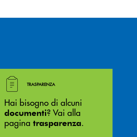
Hai bisogno di alcuni documenti ? Vai alla pagina traspa
TRASPARENZA
Hai bisogno di alcuni
? Vai alla
documenti
pagina
.
trasparenza