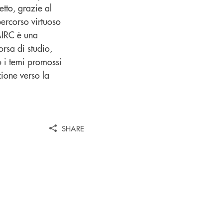
etto, grazie al
percorso virtuoso
 AIRC è una
orsa di studio,
so i temi promossi
zione verso la
SHARE