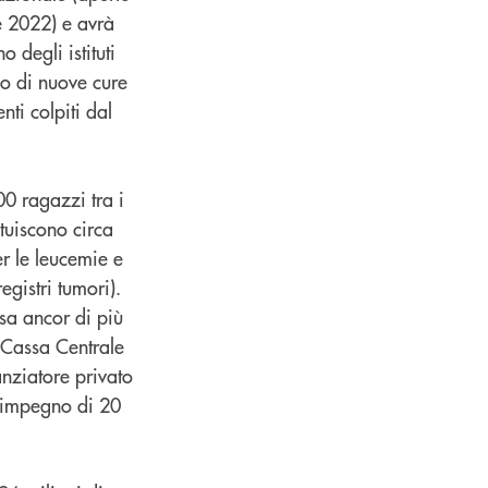
e 2022) e avrà
degli istituti
dio di nuove cure
nti colpiti dal
00 ragazzi tra i
ituiscono circa
er le leucemie e
gistri tumori).
sa ancor di più
 Cassa Centrale
nziatore privato
ll’impegno di 20