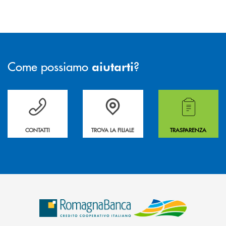
Come possiamo
?
aiutarti
Per ogni necessità compila il form e noi ti richiamiamo
La&nbsp; Filiale &nbsp;vicina a te. &nbsp;
Hai bisogno di alcuni
CONTATTI
TROVA LA FILIALE
TRASPARENZA