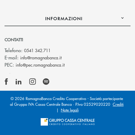
INFORMAZIONI
CONTATTI
Telefono:
0541 342.711
(si apre l’app di posta elettronica)
E-mail:
info@romagnabanca.it
(si apre l’app di posta elettronica)
PEC:
info@pec.romagnabanca.it
© 2026 RomagnaBanca Credito Cooperativo - Società partecipante
al Gruppo IVA Cassa Centrale Banca · P.Iva 02529020220
Crediti
|
Note legali