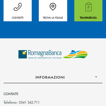
Per ogni necessità compila il form e noi ti richiamiamo
La&nbsp; Filiale &nbsp;vicina a te. &nbsp;
Hai bisogno di alcuni
CONTATTI
TROVA LA FILIALE
TRASPARENZA
INFORMAZIONI
CONTATTI
Telefono:
0541 342.711