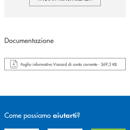
Documentazione
apre documento in una nuova finestra
Foglio informativo Viacard di conto corrente -
369,3 KB
Come possiamo
?
aiutarti