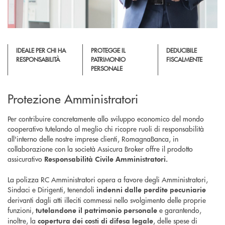
IDEALE PER CHI HA
PROTEGGE IL
DEDUCIBILE
RESPONSABILITÀ
PATRIMONIO
FISCALMENTE
PERSONALE
Protezione Amministratori
Per contribuire concretamente allo sviluppo economico del mondo
cooperativo tutelando al meglio chi ricopre ruoli di responsabilità
all'interno delle nostre imprese clienti, RomagnaBanca, in
collaborazione con la società Assicura Broker offre il prodotto
assicurativo
Responsabilità Civile Amministratori.
La polizza RC Amministratori opera a favore degli Amministratori,
Sindaci e Dirigenti, tenendoli
indenni dalle perdite pecuniarie
derivanti dagli atti illeciti commessi nello svolgimento delle proprie
funzioni,
e garantendo,
tutelandone il patrimonio personale
inoltre, la
, delle spese di
copertura dei costi di difesa legale