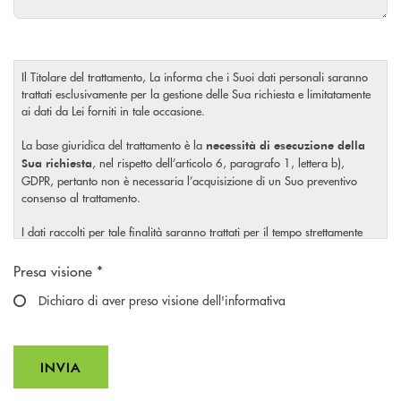
Il Titolare del trattamento, La informa che i Suoi dati personali saranno
trattati esclusivamente per la gestione delle Sua richiesta e limitatamente
ai dati da Lei forniti in tale occasione.
La base giuridica del trattamento è la
necessità di esecuzione della
, nel rispetto dell’articolo 6, paragrafo 1, lettera b),
Sua richiesta
GDPR, pertanto non è necessaria l’acquisizione di un Suo preventivo
consenso al trattamento.
I dati raccolti per tale finalità saranno trattati per il tempo strettamente
necessario a soddisfare la Sua richiesta o per eventuali obblighi di legge.
Scegliere un'opzione
Presa visione *
Il Titolare La invita, inoltre, prima di conferire i Suoi dati personali, a
visionare l’
Dichiaro di aver preso visione dell'informativa
informativa completa
sul trattamento dei Suoi dati
, rilasciata nel rispetto dell’articolo 13 Regolamento (UE)
personali
2016/679, accessibile al seguente
link
INVIA
INVIA FORM