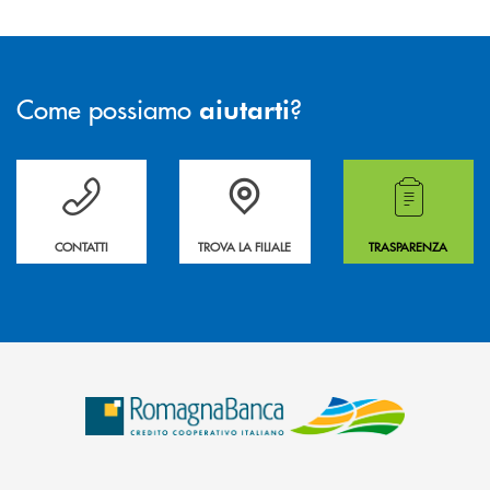
Come possiamo
?
aiutarti
Per ogni necessità compila il form e noi ti richiamiamo
La&nbsp; Filiale &nbsp;vicina a te. &nbsp;
Hai bisogno di alcuni
CONTATTI
TROVA LA FILIALE
TRASPARENZA