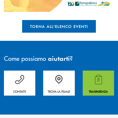
TORNA ALL'ELENCO EVENTI
Come possiamo
?
aiutarti
Per ogni necessità compila il form e noi ti richiamiamo
La&nbsp; Filiale &nbsp;vicina a te. &nbsp;
Hai bisogno di alcuni
CONTATTI
TROVA LA FILIALE
TRASPARENZA