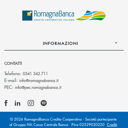
INFORMAZIONI
CONTATTI
Telefono:
0541 342.711
(si apre l’app di posta elettronica)
E-mail:
info@romagnabanca.it
(si apre l’app di posta elettronica)
PEC:
info@pec.romagnabanca.it
© 2026 RomagnaBanca Credito Cooperativo - Società partecipante
al Gruppo IVA Cassa Centrale Banca · P.Iva 02529020220
Crediti