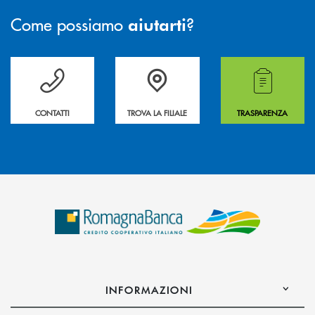
Come possiamo
?
aiutarti
Per ogni necessità compila il form e noi ti richiamiamo
La&nbsp; Filiale &nbsp;vicina a te. &nbsp;
Hai bisogno di alcuni
CONTATTI
TROVA LA FILIALE
TRASPARENZA
INFORMAZIONI