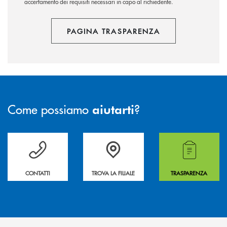
accertamento dei requisiti necessari in capo al richiedente.
PAGINA TRASPARENZA
Come possiamo
?
aiutarti
Per ogni necessità compila il form e noi ti richiamiamo
La&nbsp; Filiale &nbsp;vicina a te. &nbsp;
Hai bisogno di alcuni
CONTATTI
TROVA LA FILIALE
TRASPARENZA