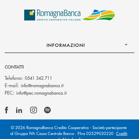
INFORMAZIONI
CONTATTI
Telefono:
0541 342.711
(si apre l’app di posta elettronica)
E-mail:
info@romagnabanca.it
(si apre l’app di posta elettronica)
PEC:
info@pec.romagnabanca.it
© 2026 RomagnaBanca Credito Cooperativo - Società partecipante
al Gruppo IVA Cassa Centrale Banca · P.Iva 02529020220
Crediti