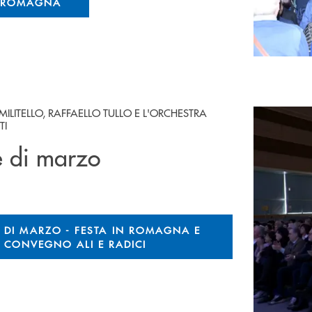
N ROMAGNA
ILITELLO, RAFFAELLO TULLO E L'ORCHESTRA
TI
e di marzo
E DI MARZO - FESTA IN ROMAGNA E
CONVEGNO ALI E RADICI