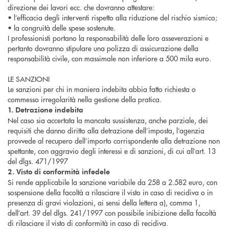
direzione dei lavori ecc. che dovranno attestare:
• l’efficacia degli interventi rispetto alla riduzione del rischio sismico;
• la congruità delle spese sostenute.
I professionisti portano la responsabilità delle loro asseverazioni e
pertanto dovranno stipulare una polizza di assicurazione della
responsabilità civile, con massimale non inferiore a 500 mila euro.
LE SANZIONI
Le sanzioni per chi in maniera indebita abbia fatto richiesta o
commesso irregolarità nella gestione della pratica.
1. Detrazione indebita
Nel caso sia accertata la mancata sussistenza, anche parziale, dei
requisiti che danno diritto alla detrazione dell’imposta, l’agenzia
provvede al recupero dell’importo corrispondente alla detrazione non
spettante, con aggravio degli interessi e di sanzioni, di cui all’art. 13
del dlgs. 471/1997
2. Visto di conformità infedele
Si rende applicabile la sanzione variabile da 258 a 2.582 euro, con
sospensione della facoltà a rilasciare il visto in caso di recidiva o in
presenza di gravi violazioni, ai sensi della lettera a), comma 1,
dell’art. 39 del dlgs. 241/1997 con possibile inibizione della facoltà
di rilasciare il visto di conformità in caso di recidiva.