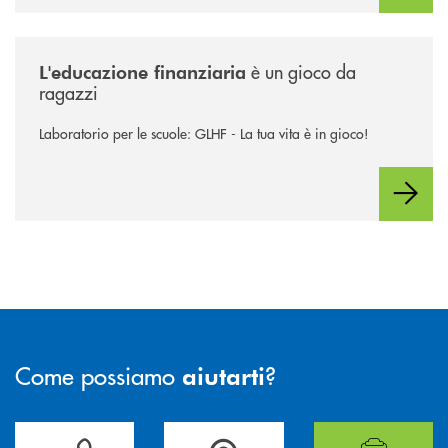
/pillole-di-approfondimento/educazione-finanziaria/
è un gioco da
L'educazione finanziaria
ragazzi
Laboratorio per le scuole: GLHF - La tua vita è in gioco!
Come possiamo
?
aiutarti
Per ogni necessità compila il form e noi ti richiamiamo
La&nbsp; Filiale &nbsp;vicina a te. &nbsp;
Hai bisogno di alcuni