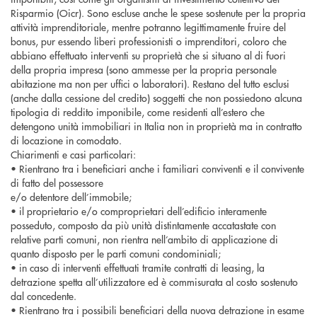
Risparmio (Oicr). Sono escluse anche le spese sostenute per la propria
attività imprenditoriale, mentre potranno legittimamente fruire del
bonus, pur essendo liberi professionisti o imprenditori, coloro che
abbiano effettuato interventi su proprietà che si situano al di fuori
della propria impresa (sono ammesse per la propria personale
abitazione ma non per uffici o laboratori). Restano del tutto esclusi
(anche dalla cessione del credito) soggetti che non possiedono alcuna
tipologia di reddito imponibile, come residenti all’estero che
detengono unità immobiliari in Italia non in proprietà ma in contratto
di locazione in comodato.
Chiarimenti e casi particolari:
• Rientrano tra i beneficiari anche i familiari conviventi e il convivente
di fatto del possessore
e/o detentore dell’immobile;
• il proprietario e/o comproprietari dell’edificio interamente
posseduto, composto da più unità distintamente accatastate con
relative parti comuni, non rientra nell’ambito di applicazione di
quanto disposto per le parti comuni condominiali;
• in caso di interventi effettuati tramite contratti di leasing, la
detrazione spetta all’utilizzatore ed è commisurata al costo sostenuto
dal concedente.
• Rientrano tra i possibili beneficiari della nuova detrazione in esame