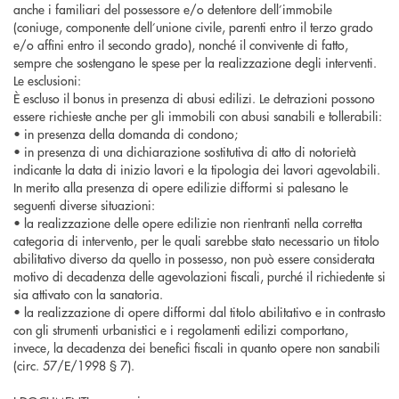
anche i familiari del possessore e/o detentore dell’immobile
(coniuge, componente dell’unione civile, parenti entro il terzo grado
e/o affini entro il secondo grado), nonché il convivente di fatto,
sempre che sostengano le spese per la realizzazione degli interventi.
Le esclusioni:
È escluso il bonus in presenza di abusi edilizi. Le detrazioni possono
essere richieste anche per gli immobili con abusi sanabili e tollerabili:
• in presenza della domanda di condono;
• in presenza di una dichiarazione sostitutiva di atto di notorietà
indicante la data di inizio lavori e la tipologia dei lavori agevolabili.
In merito alla presenza di opere edilizie difformi si palesano le
seguenti diverse situazioni:
• la realizzazione delle opere edilizie non rientranti nella corretta
categoria di intervento, per le quali sarebbe stato necessario un titolo
abilitativo diverso da quello in possesso, non può essere considerata
motivo di decadenza delle agevolazioni fiscali, purché il richiedente si
sia attivato con la sanatoria.
• la realizzazione di opere difformi dal titolo abilitativo e in contrasto
con gli strumenti urbanistici e i regolamenti edilizi comportano,
invece, la decadenza dei benefici fiscali in quanto opere non sanabili
(circ. 57/E/1998 § 7).