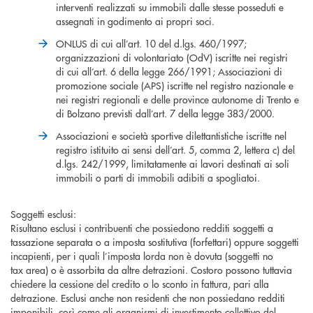
interventi realizzati su immobili dalle stesse posseduti e
assegnati in godimento ai propri soci.
ONLUS di cui all’art. 10 del d.lgs. 460/1997;
organizzazioni di volontariato (OdV) iscritte nei registri
di cui all’art. 6 della legge 266/1991; Associazioni di
promozione sociale (APS) iscritte nel registro nazionale e
nei registri regionali e delle province autonome di Trento e
di Bolzano previsti dall’art. 7 della legge 383/2000.
Associazioni e società sportive dilettantistiche iscritte nel
registro istituito ai sensi dell’art. 5, comma 2, lettera c) del
d.lgs. 242/1999, limitatamente ai lavori destinati ai soli
immobili o parti di immobili adibiti a spogliatoi.
Soggetti esclusi:
Risultano esclusi i contribuenti che possiedono redditi soggetti a
tassazione separata o a imposta sostitutiva (forfettari) oppure soggetti
incapienti, per i quali l’imposta lorda non è dovuta (soggetti no
tax area) o è assorbita da altre detrazioni. Costoro possono tuttavia
chiedere la cessione del credito o lo sconto in fattura, pari alla
detrazione. Esclusi anche non residenti che non possiedano redditi
imponibili, così come gli organismi di investimento collettivo del