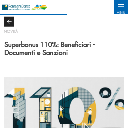
Salta al contenuto principale
MENU
NOVITÀ
Superbonus 110%: Beneficiari -
Documenti e Sanzioni