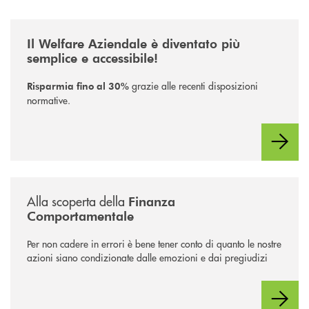
/pillole-di-approfondimento/welfare/
Il Welfare Aziendale è diventato più
semplice e accessibile!
grazie alle recenti disposizioni
Risparmia fino al 30%
normative.
/pillole-di-approfondimento/finanza-comportamentale/
Alla scoperta della
Finanza
Comportamentale
Per non cadere in errori è bene tener conto di quanto le nostre
azioni siano condizionate dalle emozioni e dai pregiudizi