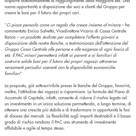
disporre autonomamente al raggiungimento della maggiore età. Una
nuova opportunità a disposizione dei soci e clienti del Gruppo per
creare le basi per il futuro dei propri cari.
“
Ci piace pensarlo come un regalo che cresce insieme al minore
– ha
commentato Enrico Salvetta, Vicedirettore Vicario di Cassa Centrale
Banca –
un prodotto studiato per completare l’offerta giovani a
disposizione delle nostre Banche, a testimonianza dell’attenzione del
Gruppo Cassa Centrale alle persone e alle esigenze di ogni fascia di
età. Il PAC minori permetterà infatti ai parenti e ai familiari di
costruire solide basi per il futuro dei propri ragazzi attraverso
versamenti periodici coerenti con le disponibilità economiche
familiari
”.
La proposta, già sottoscrivibile presso le Banche del Gruppo, favorirà,
inoltre, l’attitudine dei ragazzi a risparmiare. La formula del Piano di
Accumulo di Capitale, infatti, consente di ridurre il rischio legato ad
un investimento in un’unica soluzione permettendo, a lungo termine, di
ottenere una crescita più stabile e di trasformare in opportunità le fasi
di discesa dei mercati. La flessibilità sugli importi destinabili e il basso
grado di rischio rendono il PAC uno strumento di investimento
affidabile e agile al tempo stesso.