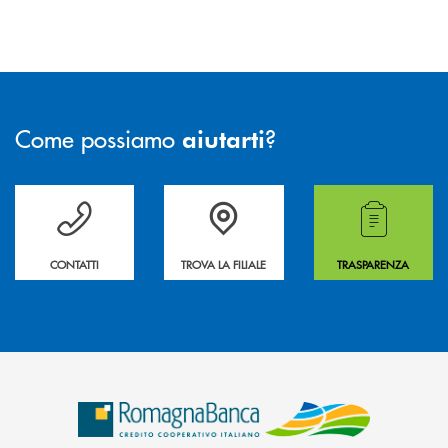
Come possiamo
?
aiutarti
Per ogni necessità compila il form e noi ti richiamiamo
La&nbsp; Filiale &nbsp;vicina a te. &nbsp;
Hai bisogno di alcuni
CONTATTI
TROVA LA FILIALE
TRASPARENZA