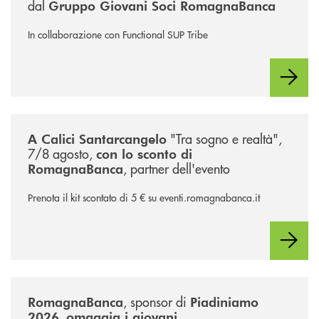
dal
Gruppo Giovani Soci RomagnaBanca
In collaborazione con Functional SUP Tribe
/news/calici-santarcangelo-2026/
"Tra sogno e realtà",
A Calici Santarcangelo
7/8 agosto,
con lo sconto di
, partner dell'evento
RomagnaBanca
Prenota il kit scontato di 5 € su eventi.romagnabanca.it
/news/piadiniamo-2026/
, sponsor di
RomagnaBanca
Piadiniamo
,
....
2026
omaggia i giovani