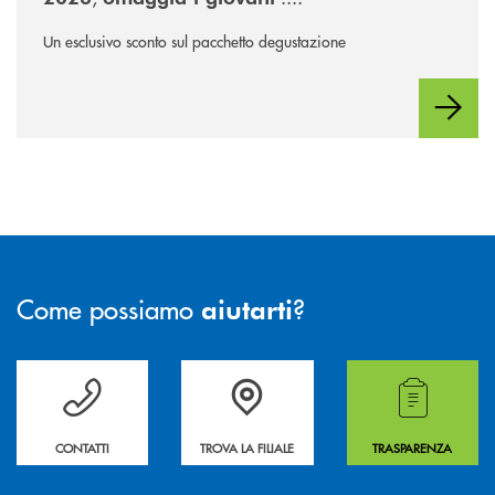
Un esclusivo sconto sul pacchetto degustazione
Come possiamo
?
aiutarti
Per ogni necessità compila il form e noi ti richiamiamo
La&nbsp; Filiale &nbsp;vicina a te. &nbsp;
Hai bisogno di alcuni
CONTATTI
TROVA LA FILIALE
TRASPARENZA