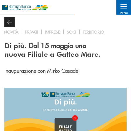
Salta al contenuto principale
MENU
NOVITÀ
PRIVATI
IMPRESE
SOCI
TERRITORIO
Dal 15 maggio una
Di più.
.
nuova Filiale a Gatteo Mare
Inaugurazione con Mirko Casadei