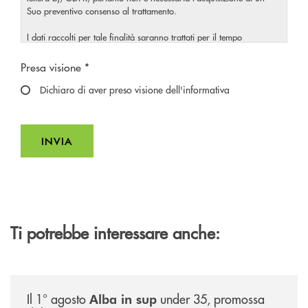
Suo preventivo consenso al trattamento.
I dati raccolti per tale finalità saranno trattati per il tempo
strettamente necessario a soddisfare la Sua richiesta o per eventuali
Scegliere un'opzione
obblighi di legge.
Presa visione *
Il Titolare La invita, inoltre, prima di conferire i Suoi dati personali,
Dichiaro di aver preso visione dell'informativa
a visionare l’
informativa completa
sul trattamento dei Suoi
, rilasciata nel rispetto dell’articolo 13 Regolamento
dati personali
(UE) 2016/679, accessibile al seguente
link
.
INVIA
INVIA FORM
Ti potrebbe interessare anche:
/news/alba-in-sup-under-35/
Il 1° agosto
under 35, promossa
Alba in sup