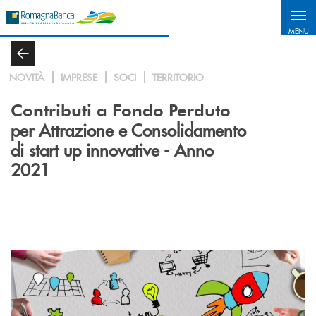
Salta al contenuto principale
MENU
NOVITÀ
IMPRESE
SOCI
TERRITORIO
Contributi a Fondo Perduto
per Attrazione e Consolidamento
di start up innovative - Anno
2021