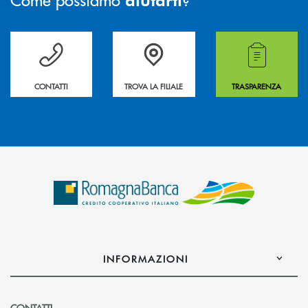
Per ogni necessità compila il form e noi ti richiamiamo
La&nbsp; Filiale &nbsp;vicina a te. &nbsp;
Hai bisogno di alcuni
CONTATTI
TROVA LA FILIALE
TRASPARENZA
INFORMAZIONI
CONTATTI