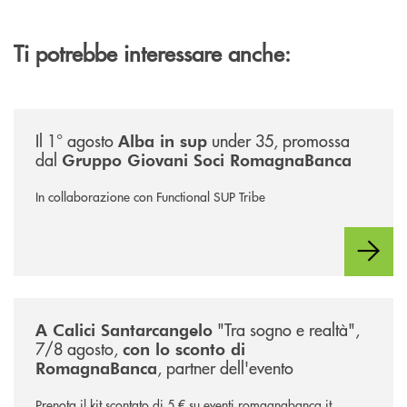
Ti potrebbe interessare anche:
/news/alba-in-sup-under-35/
Il 1° agosto
under 35, promossa
Alba in sup
dal
Gruppo Giovani Soci RomagnaBanca
In collaborazione con Functional SUP Tribe
/news/calici-santarcangelo-2026/
"Tra sogno e realtà",
A Calici Santarcangelo
7/8 agosto,
con lo sconto di
, partner dell'evento
RomagnaBanca
Prenota il kit scontato di 5 € su eventi.romagnabanca.it