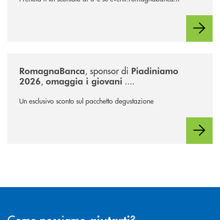
/news/piadiniamo-2026/
, sponsor di
RomagnaBanca
Piadiniamo
,
....
2026
omaggia i giovani
Un esclusivo sconto sul pacchetto degustazione
Come possiamo
?
aiutarti