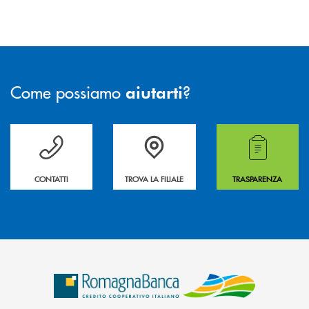
Come possiamo
?
aiutarti
Per ogni necessità compila il form e noi ti richiamiamo
La&nbsp; Filiale &nbsp;vicina a te. &nbsp;
Hai bisogno di alcuni
CONTATTI
TROVA LA FILIALE
TRASPARENZA