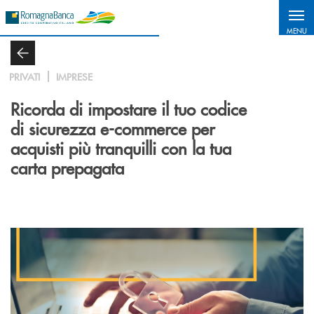
Salta al contenuto principale
MENU
PRIVATI
IMPRESE
Ricorda di impostare il tuo codice
di sicurezza e-commerce per
acquisti più tranquilli con la tua
carta prepagata