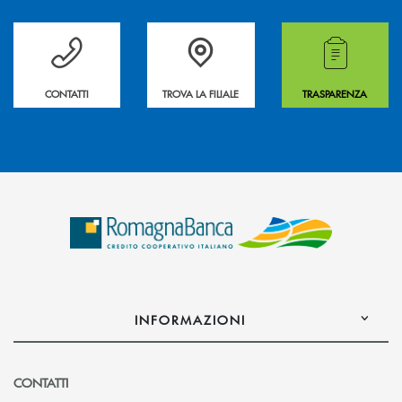
Per ogni necessità compila il form e noi ti richiamiamo
La&nbsp; Filiale &nbsp;vicina a te. &nbsp;
Hai bisogno di alcuni
CONTATTI
TROVA LA FILIALE
TRASPARENZA
INFORMAZIONI
CONTATTI