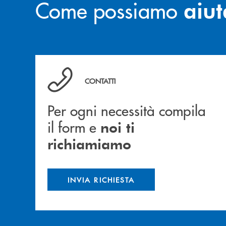
Come possiamo
aiut
Per ogni necessità compila il form e noi ti ric
CONTATTI
Per ogni necessità compila
il form e
noi ti
richiamiamo
INVIA RICHIESTA