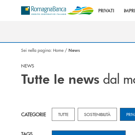
Salta al contenuto principale
PRIVATI
IMPR
Sei nella pagina:
Home
/
News
NEWS
dal m
Tutte le news
CATEGORIE
TUTTE
SOSTENIBILITÀ
PRIV
TAGS