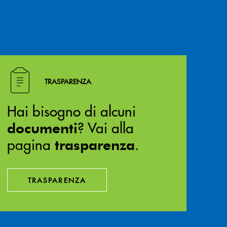
Hai bisogno di alcuni documenti ? Vai alla pagina traspa
TRASPARENZA
Hai bisogno di alcuni
? Vai alla
documenti
pagina
.
trasparenza
TRASPARENZA