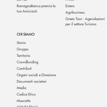
RomagnaBanca premia la
Estero
tua Amicizia!
Agribusiness
Green Tour - Agevolazioni
per il settore Turismo
CHI SIAMO
Storia
Gruppo
Territorio
Crowdfunding
Contributi
Organi sociali e Direzione
Documenti societari
Media
Codice Etico
Mascotte
CONTATTACI