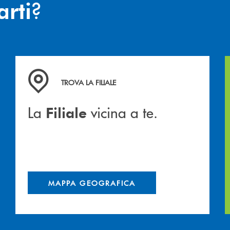
?
arti
hiamiamo
La&nbsp; Filiale &nbsp;vicina a te. &nbsp;
TROVA LA FILIALE
La
vicina a te.
Filiale
MAPPA GEOGRAFICA