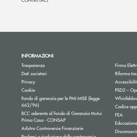
INFORMAZIONI
Apre una nuova finestra
Trasparenza
Firma Elet
Apre una nuova finestra
Dati societari
Riforma tas
Apre una nuova finestra
Privacy
Accessibili
Apre una nuova finestra
Cookie
PSD2 – Op
Fondo di garanzia per le PMI MISE (legge
Whistleblo
Apre una nuova finestra
662/96)
Codice appa
BCC aderente al Fondo di Garanzia Mutui
Apre un
FEA
Apre una nuova finestra
Prima Casa - CONSAP
Educazione
Apre una nuova finestra
Arbitro Controversie Finanziarie
Disconosci
Apre una nuova fines
Reclami e risoluzione delle controversie