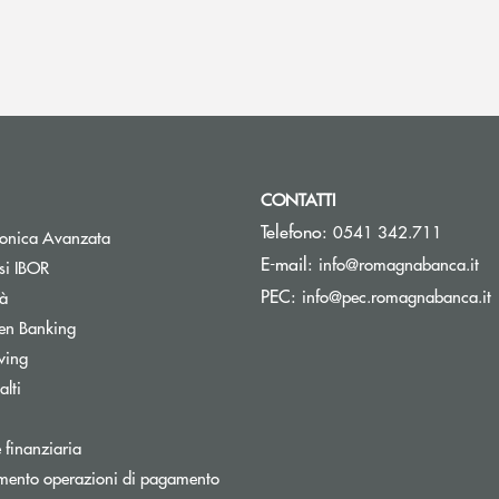
CONTATTI
Telefono:
0541 342.711
Apre una nuova finestra
tronica Avanzata
(s
E-mail:
info@romagnabanca.it
Apre una nuova finestra
si IBOR
(
PEC:
Apre una nuova finestra
info@pec.romagnabanca.it
tà
Apre una nuova finestra
en Banking
Apre una nuova finestra
wing
Apre una nuova finestra
lti
a nuova finestra
Apre una nuova finestra
 finanziaria
Apre una nuova finestra
mento operazioni di pagamento
tra