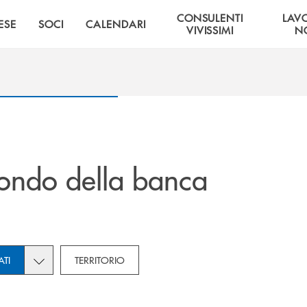
CONSULENTI
LAV
ESE
SOCI
CALENDARI
VIVISSIMI
NO
ondo della banca
Toggle subcategories dropdown for Privati
ATI
TERRITORIO