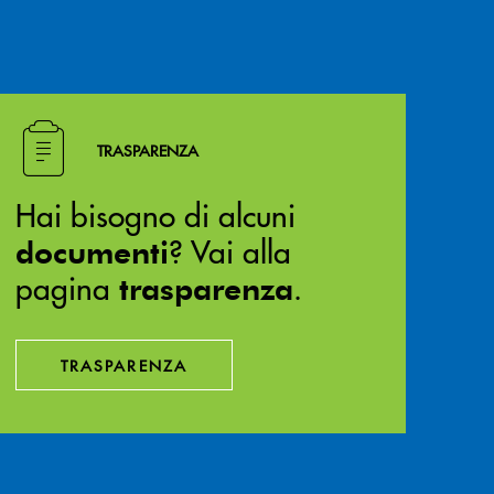
Hai bisogno di alcuni documenti ? Vai alla pagina traspa
TRASPARENZA
Hai bisogno di alcuni
? Vai alla
documenti
pagina
.
trasparenza
TRASPARENZA