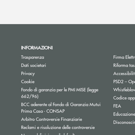
INFORMAZIONI
Apre una nuova finestra
Trasparenza
Firma Elet
Apre una nuova finestra
Dati societari
Riforma tas
Apre una nuova finestra
Privacy
Accessibili
Apre una nuova finestra
Cookie
PSD2 – Op
Fondo di garanzia per le PMI MISE (legge
Whistleblo
Apre una nuova finestra
662/96)
Codice appa
BCC aderente al Fondo di Garanzia Mutui
Apre un
FEA
Apre una nuova finestra
Prima Casa - CONSAP
Educazione
Apre una nuova finestra
Arbitro Controversie Finanziarie
Disconosci
Apre una nuova fines
Reclami e risoluzione delle controversie
Apre una nuova finestra