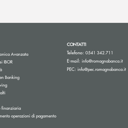
CONTATTI
Telefono:
0541 342.711
Apre una nuova finestra
tronica Avanzata
(s
E-mail:
info@romagnabanca.it
Apre una nuova finestra
si IBOR
(
PEC:
Apre una nuova finestra
info@pec.romagnabanca.it
tà
Apre una nuova finestra
en Banking
Apre una nuova finestra
wing
Apre una nuova finestra
lti
a nuova finestra
Apre una nuova finestra
 finanziaria
Apre una nuova finestra
mento operazioni di pagamento
tra