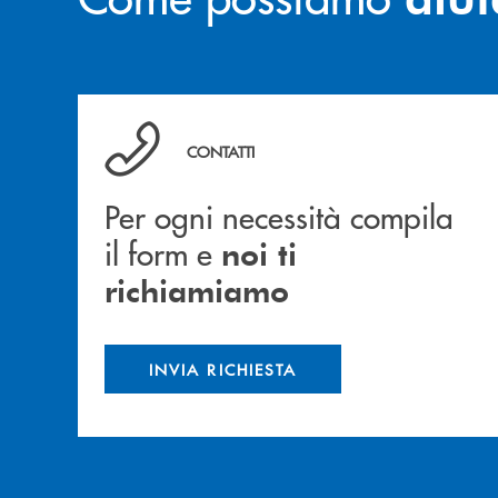
Per ogni necessità compila il form e noi ti ric
CONTATTI
Per ogni necessità compila
il form e
noi ti
richiamiamo
INVIA RICHIESTA