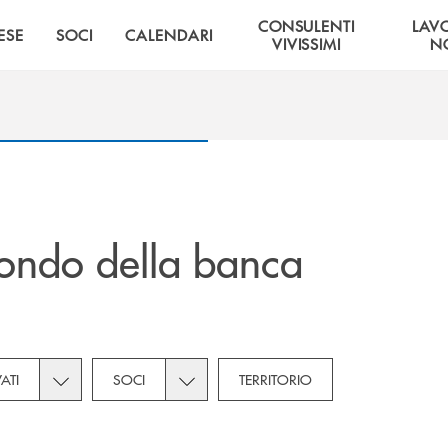
CONSULENTI
LAV
ESE
SOCI
CALENDARI
VIVISSIMI
NO
ondo della banca
tegories dropdown for Novità
Toggle subcategories dropdown for Privati
Toggle subcategories dropdown for Soc
VATI
SOCI
TERRITORIO