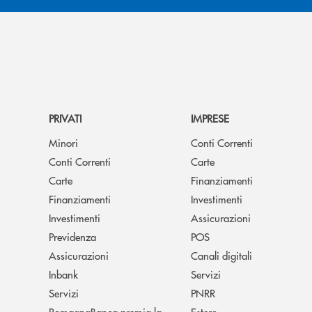
PRIVATI
IMPRESE
Minori
Conti Correnti
Conti Correnti
Carte
Carte
Finanziamenti
Finanziamenti
Investimenti
Investimenti
Assicurazioni
Previdenza
POS
Assicurazioni
Canali digitali
Inbank
Servizi
Servizi
PNRR
RomagnaBanca premia la
Estero