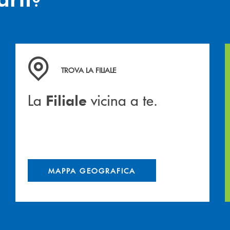
hiamiamo
La&nbsp; Filiale &nbsp;vicina a te. &nbsp;
TROVA LA FILIALE
La
vicina a te.
Filiale
MAPPA GEOGRAFICA