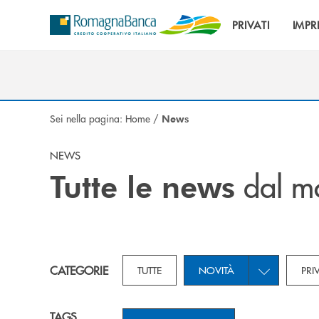
Salta al contenuto principale
PRIVATI
IMPR
Sei nella pagina:
Home
/
News
NEWS
dal m
Tutte le news
Toggle subca
CATEGORIE
TUTTE
NOVITÀ
PRI
TAGS