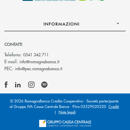
INFORMAZIONI
CONTATTI
Telefono:
0541 342.711
(si apre l’app di posta elettronica)
E-mail:
info@romagnabanca.it
(si apre l’app di posta elettronica)
PEC:
info@pec.romagnabanca.it
© 2026 RomagnaBanca Credito Cooperativo - Società partecipante
al Gruppo IVA Cassa Centrale Banca · P.Iva 02529020220
Crediti
|
Note legali