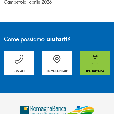
Gambettola, aprile 2026
Come possiamo
?
aiutarti
Per ogni necessità compila il form e noi ti richiamiamo
La&nbsp; Filiale &nbsp;vicina a te. &nbsp;
Hai bisogno di alcuni
CONTATTI
TROVA LA FILIALE
TRASPARENZA